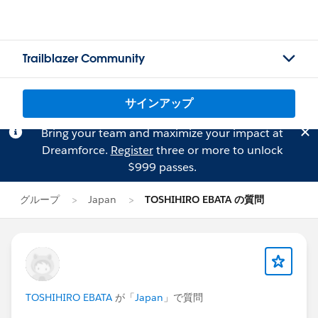
Trailblazer Community
サインアップ
Bring your team and maximize your impact at
Dreamforce.
Register
three or more to unlock
$999 passes.
グループ
Japan
TOSHIHIRO EBATA の質問
TOSHIHIRO EBATA
が「
Japan
」で質問