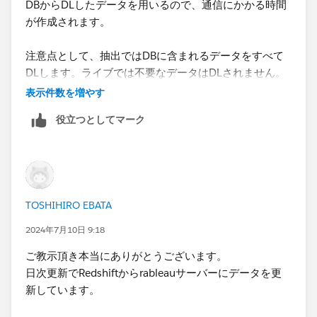
DBからDLしたデータを用いるので、通信にかかる時間
>>このようなやり方は現実的なものでしょうか。
が作成されます。
という記述箇所に関しては、主に「データの鮮度」に対
注意点として、抽出ではDBに含まれるデータをすべて
する姿勢で決まります。当該データソースが秒単位や分
DLします。ライブでは不要なデータはDLされません。
単位で更新され、Tableauワークブックがそれを反映し
（例えば直近１年のデータを見る機会が多いVIZであれ
表示件数を増やす
なければならない場合は、抽出間隔が短くなりすぎるた
ば、ライブだと1年分のデータだけDBから入手します
め抽出するのは現実的ではありません。そうではなく、
役立つとしてマーク
が、抽出ではすべて入手します）
元データの更新は1日に1, 2回でよく、Tableauワークブ
そのため、内容によっては抽出にすることによりDBへ
ックは日中のデータの追加や変更を捕捉する必要が無い
の負荷が増加したり、失敗する場合があります。
のであれば、抽出するメリットが大きくまた現実的にも
私もデータ抽出に失敗するケースを経験しました。６か
対応可能であると思われます。但し、データソースの抽
月単位でVIZそのものを分けるという少し強引な方法で
出はデータをサーバからダウンロードするのとほぼ同じ
TOSHIHIRO EBATA
解決しました。
負荷がかかるので、データソースの（論理テーブルごと
2024年7月10日 9:18
の）レコード数が膨大である場合は抽出に時間がかかり
また、キャッシュの再利用について
すぎて運用に耐えられない可能性が残ります。
ご教示頂き本当にありがとうございます。
二回目以降の表示の際にキャッシュを再利用することで
日次更新でRedshiftからrableauサーバーにデータを​更
高速に表示できますが、ダッシュボードのサイズ設定
私も「クエリが複雑で時間がかかるが、アウトプットさ
新しています。
を”自動”にしている場合、グラフ等を作成しなおしにな
れるデータ自体は小さい」データソースであって鮮度が
りますのでキャッシュの再利用をできない場合がありま
求められない場面では抽出をよく利用しています。