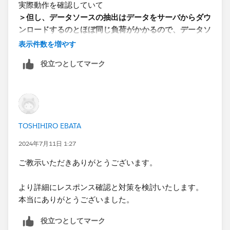
実際動作を確認していて
す。
（DB側の更新タイミングやリソースが混雑しすぎない
​＞但し、データソースの抽出はデータをサーバからダウ
サイズ設定を”固定”にすることで高速化できる場合があ
時間を見計らう必要はあります。）
ンロードするのとほぼ同じ負荷がかかるので、データソ
ります。
ースの（論理テーブルごとの）レコード数が膨大である
表示件数を増やす
場合は抽出に時間がかかりすぎて運用に耐えられない可
役立つとしてマーク
能性が残ります。
抽出の場合はVIZパブリッシュ後、1回目にブラウザで
閲覧した際、画面表示までの​時間がかかりました。
（30-60秒）
TOSHIHIRO EBATA
2回目以降は数秒で画面表示できました。
​この点改めてご教示頂ければ幸甚です。
2024年7月11日 1:27
ご教示いただきありがとうございます。
何卒よろしくお願い申し上げます。​
より詳細にレスポンス確認と対策を検討いたします。
本当にありがとうございました。
役立つとしてマーク