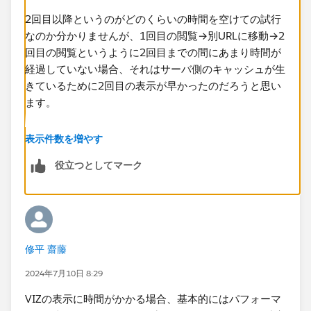
2回目以降というのがどのくらいの時間を空けての試行
抽出にしたことでlogの内容が変わっています。
なのか分かりませんが、1回目の閲覧→別URLに移動→2
回目の​閲覧というように2回目までの間にあまり時間が
経過していない場合、それはサーバ側のキャッシュが生
きているために2回目の表示が早かったのだろうと思い
この点もご教示いただければと思います。​
ます。
よろしくお願いいたします。
キャッシュが消えてから再度アクセスしたときにやはり
表示件数を増やす
描画の時間が長いようであれば、先に書いたようにパフ
役立つとしてマーク
ォーマンスの記録でどこに時間がかかっているのかを特
定することをおすすめします。
修平 齋藤
2024年7月10日 8:29
VIZの表示に時間がかかる場合、基本的にはパフォーマ