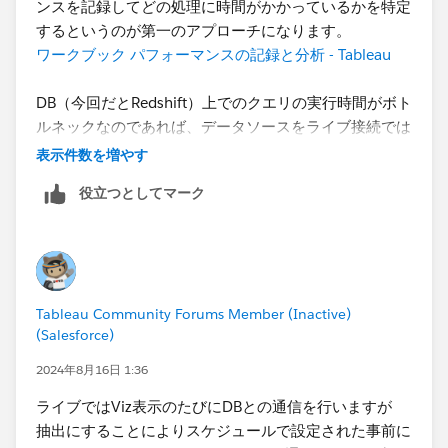
ンスを記録してどの処理に時間がかかっているかを特定
するというのが第一のアプローチになります。
ワークブック パフォーマンスの記録と分析 - Tableau
DB（今回だとRedshift）上でのクエリの実行時間がボト
ルネックなのであれば、データソースをライブ接続では
なく抽出にすることでVIZの表示にかかる時間を短縮で
表示件数を増やす
きる可能性が高いです。一方で、ボトルネックが他の箇
役立つとしてマーク
所にある場合、例えばビューのレイアウトの計算であっ
たり表計算に時間が取られている場合は、残念ながらデ
ータソースを抽出にしても大きな改善は見込めないこと
が多いです。そのような場合は表示されるマークを減ら
すなど、ビューの設計を見直すことになります。
Tableau Community Forums Member (Inactive)
(Salesforce)
>>実際パブリッシュして比較したところ高速化できた
感じです。
2024年8月16日 1:36
>>抽出の形態をとっているので更新スケジュールを設
ライブではViz表示のたびにDBとの通信を行いますが
定を考えています。
抽出にすることによりスケジュールで設定された事前に
>>(中略)