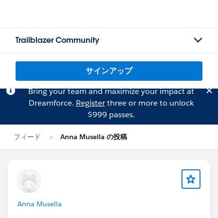
Trailblazer Community
サインアップ
Bring your team and maximize your impact at
Dreamforce.
Register
three or more to unlock
$999 passes.
フィード
Anna Musella の投稿
Anna Musella