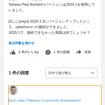
Tableau Prep Builderのバージョンは2025.1を使用して
いました。
試しにprepを2025.3.3にバージョンアップしたとこ
ろ、salesforceへの接続ができました。
2025.1で、接続できなかった原因は何でしょうか？
表示件数を増やす
2026.1のリリースでREST APIコネクタが廃止されると
書いてありました。
0 件のいいね!
1 件の回答
共有
Show menu
この影響なのでしょうか？
それとも、prepとserverのバージョンの互換性でしょう
か？
並び替え
1 件の回答
日付で並び替え
#Tableau Prep
Zach Leber (Tableau Community Ambassador)