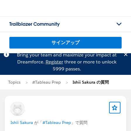
Trailblazer Community
サインアップ
Bring your team and maximize your impact at
Dreamforce.
Register
three or more to unlock
$999 passes.
Topics
#Tableau Prep
Ishii Sakura の質問
Ishii Sakura
が「
#Tableau Prep
」で質問