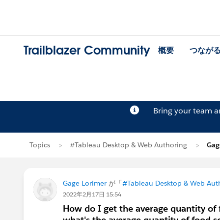
Trailblazer Community
概要
つなが
Bring your team 
Topics
#Tableau Desktop & Web Authoring
Gag
Gage Lorimer
が「
#Tableau Desktop & Web Aut
2022年2月17日 15:54
How do I get the average quantity of 
what's the average quantity of food so