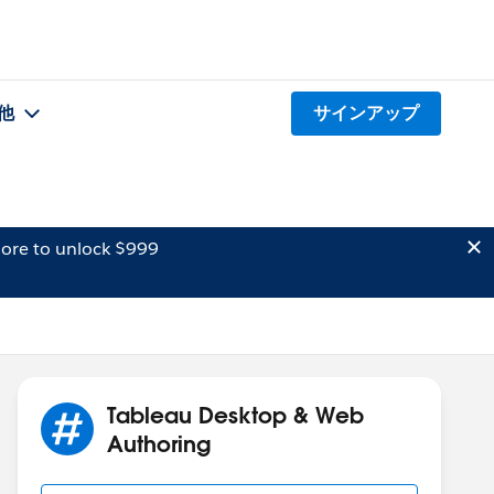
他
サインアップ
ore to unlock $999
Tableau Desktop & Web
Authoring