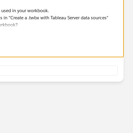
s used in your workbook.
s in "Create a .twbx with Tableau Server data sources"
workbook?
o/desktop/en-us/save_savework_packagedworkbooks.htm