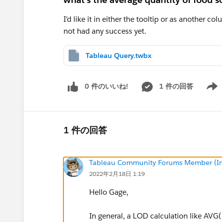
I'd like it in either the tooltip or as another co
not had any success yet.
Tableau Query.twbx
0 件のいいね!
1 件の回答
Show 
1 件の回答
Tableau Community Forums Member (Inac
2022年2月18日 1:19
Hello Gage,
In general, a LOD calculation like AV