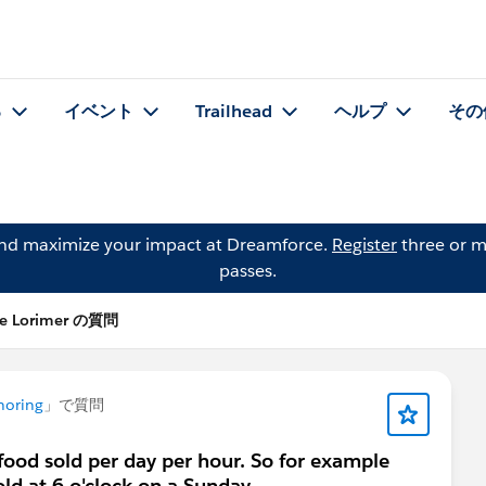
る
イベント
Trailhead
ヘルプ
その
and maximize your impact at Dreamforce.
Register
three or m
passes.
e Lorimer の質問
horing
」で質問
food sold per day per hour. So for example
ld at 6 o'clock on a Sunday.