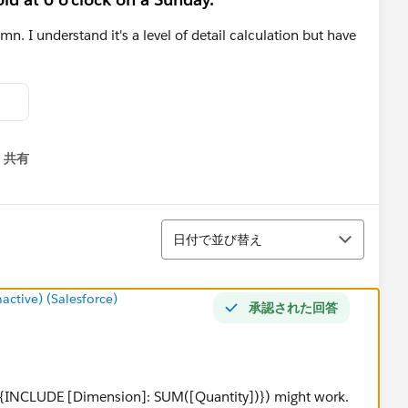
lumn. I understand it's a level of detail calculation but have
共有
menu
並び替え
日付で並び替え
tive) (Salesforce)
承認された回答
G({INCLUDE [Dimension]: SUM([Quantity])}) might work.