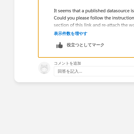
It seems that a published datasource i
Could you please follow the instruction
section of this link and re-attach the 
https://help.tableau.com/current/pr
表示件数を増やす
役立つとしてマーク
Regards
Lei
コメントを追加
回答を記入...