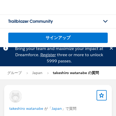
Trailblazer Community
サインアップ
Bring your team and maximize your impact at
Dreamforce.
Register
three or more to unlock
$999 passes.
グループ
Japan
takeshiro watanabe の質問
takeshiro watanabe
が「
Japan
」で質問