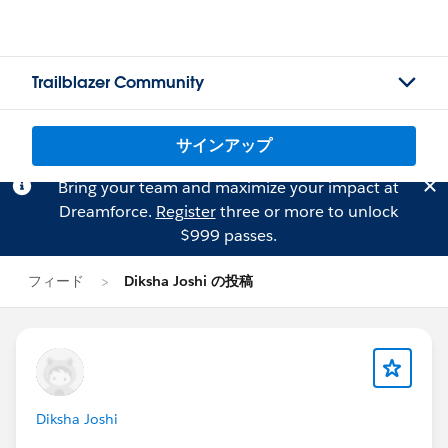
Trailblazer Community
サインアップ
Bring your team and maximize your impact at
Dreamforce.
Register
three or more to unlock
$999 passes.
フィード
Diksha Joshi の投稿
Diksha Joshi