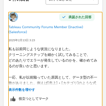
承認された回答
Tableau Community Forums Member (Inactive)
(Salesforce)
2025年2月13日 3:23
私も以前同じような状況になりました。​
クリーニングステップを細かく試してみることで、
どのあたりでエラーが発生しているのかを、確かめてみ
るのが良いかと思います。
一応、私が以前陥っていた原因として、データ型の不一
致がありました。例えば[売上] + [カテゴリ]のような式
で、売上＝数値・カテゴリ＝文字列 、、といったよう
表示件数を増やす
なものです。
役立つとしてマーク
​データを見ることができないため、詳細な回答ができず