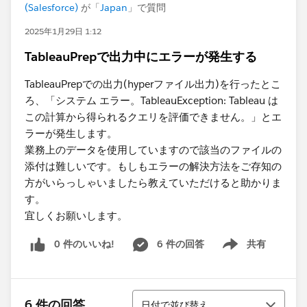
(Salesforce)
が「
Japan
」で質問
2025年1月29日 1:12
TableauPrepで出力中にエラーが発生する
TableauPrepでの出力(hyperファイル出力)を行ったとこ
ろ、「システム エラー。TableauException: Tableau は
この計算から得られるクエリを評価できません。」とエ
ラーが発生します。
業務上のデータを使用していますので該当のファイルの
添付は難しい​です。もしもエラーの解決方法をご存知の
方がいらっしゃいましたら教えていただけると助かりま
す。
宜しくお願いします。​
0 件のいいね!
6 件の回答
共有
Show menu
並び替え
6 件の回答
日付で並び替え