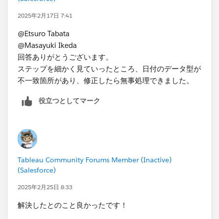
Prepのログを確認すると原因が特定できる可能性もあり
2025年2月17日 7:41
ます。
@Etsuro Tabata
下記手順で問題発生時のログが取得できます。​
@Masayuki Ikeda
https://help.salesforce.com/s/articleView?
回答ありがとうございます。
id=001453780&type=1
ステップを細かく見ていったところ、日付のデータ型が
不一致箇所があり、修正したら無事処理できました。
役立つとしてマーク
Tableau Community Forums Member (Inactive)
(Salesforce)
2025年2月25日 8:33
解決したとのこと良かったです！