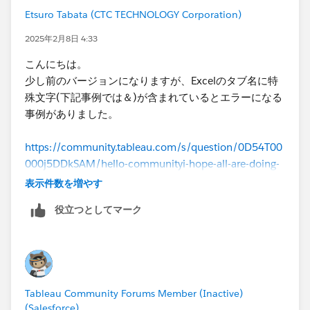
Etsuro Tabata (CTC TECHNOLOGY Corporation)
2025年2月8日 4:33
こんにちは。
少し前のバージョンになりますが、Excelのタブ名に特
殊文字(下記事例では＆)が含まれているとエラーになる
事例がありました。
https://community.tableau.com/s/question/0D54T00
000j5DDkSAM/hello-communityi-hope-all-are-doing-
goodi-have-a-question-regarding-the-new-tableau-
表示件数を増やす
prep-20212
役立つとしてマーク
先月までは問題無くフローが実行出来ていたようですの
で、先月と今月のExcelファイルの差異を確認してみる
のも良いかもしれません。​
また、最新版のPrep Builderでフローを実行してみるの
Tableau Community Forums Member (Inactive)
も一案です。
(Salesforce)