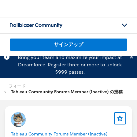
Trailblazer Community
サインアップ
Bring your team and maximize your impact at
Dreamforce.
Register
three or more to unlock
$999 passes.
フィード
Tableau Community Forums Member (Inactive) の投稿
Tableau Community Forums Member (Inactive)