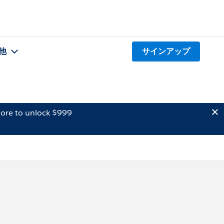
他
サインアップ
ore to unlock $999