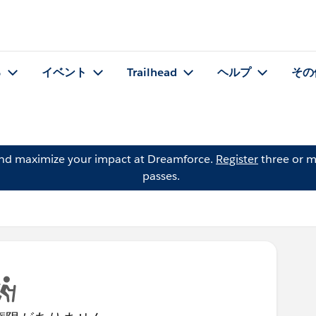
る
イベント
Trailhead
ヘルプ
その
and maximize your impact at Dreamforce.
Register
three or m
passes.