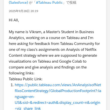
(Salesforce)
が「
#Tableau Public
」で投稿
2025年9月28日 20:19
Hi All,
My name is Vikram, a Master's Student in Business
Analytics, working on a course on Tableau and I'm
here asking for feedback from Tableau Community for
one of my class's assignments on Analysis of Netflix
Content strategy where we are supposed to generate
visualizations on Tableau and Google Colab to
compare and give analysis and findings on the
following links:
Tableau Public Link:
https://public.tableau.com/views/AnAnalysisofNet
flixsContentStrategy/GlobalProductionFootprint?:la
nguage=en-
US&:sid=&:redirect=auth&:display_count=n&:origin
=viz_share_link