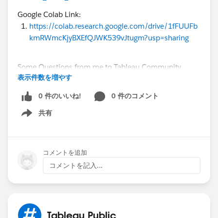
Google Colab Link:
https://colab.research.google.com/drive/1fFUUFb
kmRWmcKjyBXEfQJWK539vJtugm?usp=sharing
Some Questions from me to Tableau Community
表示件数を増やす
Audience:
1. Line chart: Does it clearly show the post-2015
0 件のいいね!
0 件のコメント
growth?
共有
2. Map: Does it show US/India dominance, or is a bar
Show menu
chart better?
3. Histogram: Is not having the avg line useful in this
visualization?
コメントを追加
コメントを記入...
Please give Feedback for my post. Any Feedback is
appreciated through comments!!!!
Tableau Public