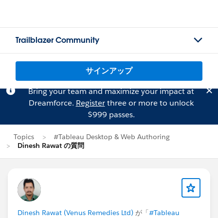
Trailblazer Community
サインアップ
Bring your team and maximize your impact at
Dreamforce.
Register
three or more to unlock
$999 passes.
Topics
#Tableau Desktop & Web Authoring
Dinesh Rawat の質問
Dinesh Rawat (Venus Remedies Ltd)
が「
#Tableau