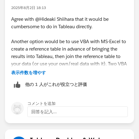
2025年8月2日 18:13
Agree with @Hideaki Shiihara​ that it would be
cumbersome to do in Tableau directly.
Another option would be to use VBA with MS-Excel to
create a reference table in advance of bringing the
results into Tableau, then join the reference table to
your data (or use your own/real data with it). Two VBA
options noted below, both referencing similar
表示件数を増やす
approaches in MS-Excel:
他の 1 人がこれが役立つと評価
Convert Number to Words in Excel:
excelx.com
Two best ways to convert numbers to words in Excel:
コメントを追加
ablebits.com
回答を記入...