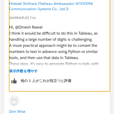
Hideaki Shiihara (Tableau Ambassador (KYOCERA
Communication Systems Co., Ltd.))
2025年8月2日 7:41
Hi, @Dinesh Rawat​
I think it would be difficult to do this in Tableau, as
handling a large number of digits is challenging.
A more practical approach might be to convert the
numbers to text in advance using Python or similar
tools, and then use that data in Tableau.
These days, it's easy to generate Python scripts with
tools like ChatGPT, so why not give it a try?
表示件数を増やす
他の 1 人がこれが役立つと評価
*It seems that you can convert it as shown in the figure
by using a library called "inflect".
Don Wise