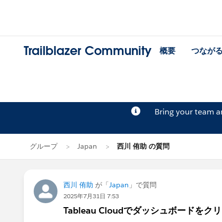
Trailblazer Community
概要
つなが
Bring your team 
グループ
Japan
西川 侑助 の質問
西川 侑助
が「
Japan
」で質問
2025年7月31日 7:53
Tableau Cloudでダッシュボー