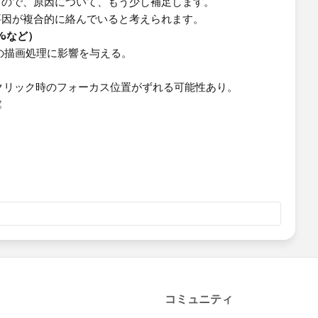
るので、原因について、もう少し補足します。
要因が複合的に絡んでいると考えられます。
0%など）
ザの描画処理に影響を与える。
、クリック時のフォーカス位置がずれる可能性あり。
成
ズ」ではなく「自動」や「範囲」で設定されていると、スク
。