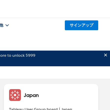
他
サインアップ
ore to unlock $999
Japan
Tableau User Group board | Japan