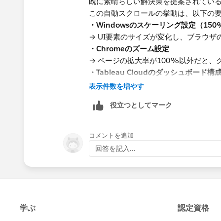
既に素晴らしい解決策を提案されてい
この自動スクロールの挙動は、以下の
・Windowsのスケーリング設定（15
→ UI要素のサイズが変化し、ブラウ
・Chromeのズーム設定
→ ページの拡大率が100%以外だと
・Tableau Cloudのダッシュボード構
→ 縦に長いワークシートが「固定サイ
表示件数を増やす
ロール挙動が不安定になることがある
役立つとしてマーク
コメントを追加
回答を記入...