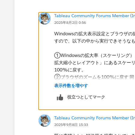
Tableau Community Forums Member (Inac
2025年8月2日 0:56
Windowsの拡大表示設定とブラウ
すので、以下の中から実行できそうな
①Windowsの拡大率（スケーリング）を
拡大縮小とレイアウト」にあるスケーリ
100%に戻す。
②ブラウザのズームを100%に戻す 
で、Ctrl + 0（またはCommand +
表示件数を増やす
③別のブラウザで動作を確認する Goog
役立つとしてマーク
もあるため、Microsoft Edge
でも）
④ダッシュボードデザインの調整 ・ワ
Tableau Community Forums Member (Inac
ールを抑える ・コンテナの高さを固定
2025年9月8日 15:33
タやナビゲーションボタンで表示を切