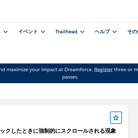
る
イベント
Trailhead
ヘルプ
その
and maximize your impact at Dreamforce.
Register
three or m
passes.
ドをクリックしたときに強制的にスクロールされる現象