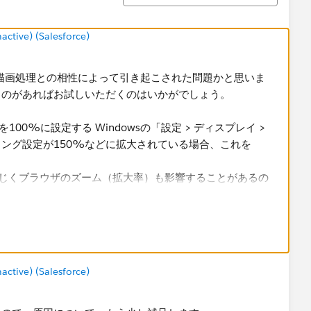
tive) (Salesforce)
ザの描画処理との相性によって引き起こされた問題かと思いま
ものがあればお試しいただくのはいかがでしょう。
100%に設定する Windowsの「設定 > ディスプレイ >
ング設定が150%などに拡大されている場合、これを
同じくブラウザのズーム（拡大率）も影響することがあるの
 0）でズームを100%にリセット
le Chrome特有の描画や挙動によって発生している可能性
など、他のブラウザで同じ操作を行ってみる（原因の切り分けの意味
ークシートを「フローティング」で配置し、全体のスクロ
tive) (Salesforce)
し、画面内に収まるようレイアウトを調整する ・パラメー
り替える構成に変更する