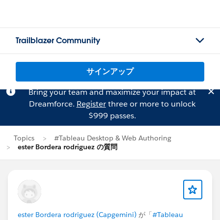
Trailblazer Community
サインアップ
Bring your team and maximize your impact at
Dreamforce.
Register
three or more to unlock
$999 passes.
Topics
#Tableau Desktop & Web Authoring
ester Bordera rodriguez の質問
ester Bordera rodriguez (Capgemini)
が「
#Tableau