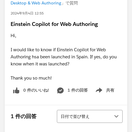
Desktop & Web Authoring
」で質問
2024年9月4日 12:55
Einstein Copilot for Web Authoring
Hi,
I would like to know if Einstein Copilot for Web
Authoring hsa been launched in Spain. If yes, do you
know when it was launched?
Thank you so much!
0 件のいいね!
1 件の回答
共有
Show menu
並び替え
1 件の回答
日付で並び替え