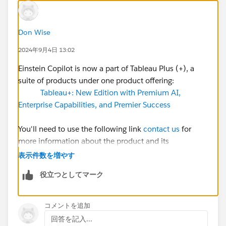
Don Wise
2024年9月4日 13:02
Einstein Copilot is now a part of Tableau Plus (+), a
suite of products under one product offering:
Tableau+: New Edition with Premium AI,
Enterprise Capabilities, and Premier Success
You'll need to use the following link
contact us
for
more information about the product and its
availability.
表示件数を増やす
役立つとしてマーク
Best, Don Wise -
Please don’t forget to
upvote and/or Select as
Best
by clicking the hyperlink below
in the response
コメントを追加
that answered your question
.
回答を記入...