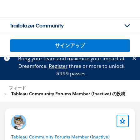
Trailblazer Community
サインアップ
Bring your team and maximize your impact at
Dreamforce.
Register
three or more to unlock
$999 passes.
フィード
Tableau Community Forums Member (Inactive) の投稿
Tableau Community Forums Member (Inactive)