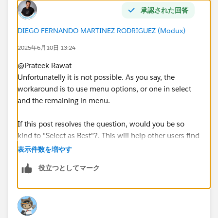
承認された回答
DIEGO FERNANDO MARTINEZ RODRIGUEZ (Modux)
2025年6月10日 13:24
@Prateek Rawat​
Unfortunatelly it is not possible. As you say, the
workaround is to use menu options, or one in select
and the remaining in menu.
If this post resolves the question, would you be so
kind to "Select as Best"?. This will help other users find
the same answer/resolution and help community keep
表示件数を増やす
track of answered questions. Thank you.
役立つとしてマーク
Regards,
Diego Martinez
Tableau Visionary and Forums Ambassador