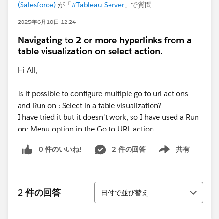
(Salesforce)
が「
#Tableau Server
」で質問
2025年6月10日 12:24
Navigating to 2 or more hyperlinks from a
table visualization on select action.
Hi All,
Is it possible to configure multiple go to url actions
and Run on : Select in a table visualization?
I have tried it but it doesn't work, so I have used a Run
on: Menu option in the Go to URL action.
0 件のいいね!
2 件の回答
共有
Show menu
並び替え
2 件の回答
日付で並び替え