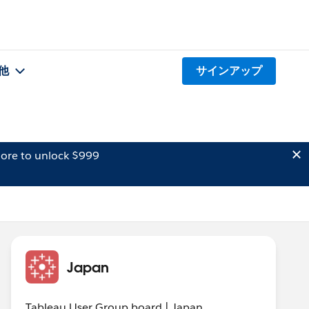
他
サインアップ
ore to unlock $999
Japan
Tableau User Group board | Japan