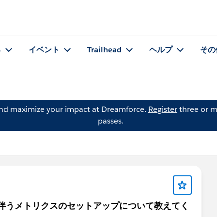
る
イベント
Trailhead
ヘルプ
その
and maximize your impact at Dreamforce.
Register
three or m
passes.
終了に伴うメトリクスのセットアップについて教えてく