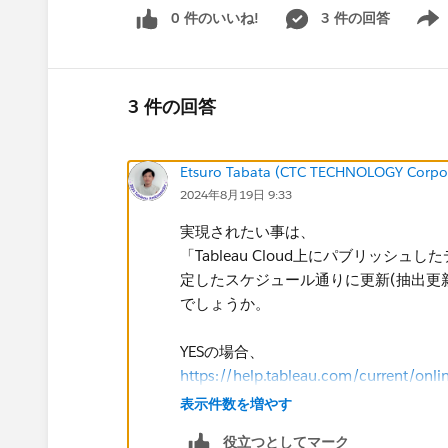
0 件のいいね!
3 件の回答
Show 
3 件の回答
Etsuro Tabata (CTC TECHNOLOGY Corpo
2024年8月19日 9:33
実現されたい事は、
「Tableau Cloud上にパブリッシュ
定したスケジュール通りに更新(抽出更
でしょうか。
YESの場合、
https://help.tableau.com/current/onl
が参考になるかと存じます。
表示件数を増やす
役立つとしてマーク
NOの場合、