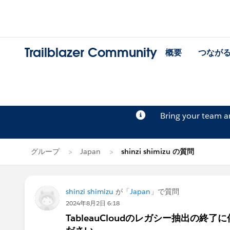
Trailblazer Community
概要
つなが
Bring your team 
グループ
Japan
shinzi shimizu の質問
shinzi shimizu
が「
Japan
」で質問
2024年8月2日 6:18
TableauCloudのレガシー抽出の