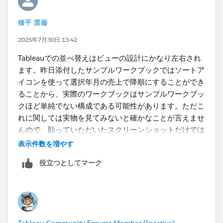
修平 齋藤
2025年7月30日 13:42
Tableauでの並べ替えはビューの設計にかなり左右され
ます。昨日添付したサンプルワークブックではソートア
イコンを使って選択年月の売上で降順にする​ことができ
ることから、実際のワークブックはサンプルワークブッ
クほど単純でない構成である可能性があります。ただこ
れに関しては実物を見てみないと確かなことが言えませ
んので、貼っていただいたスクリーンショットだけでは
判断しかねます。
表示件数を増やす
役立つとしてマーク
まずは行にいくつディメンションがあるか、複数あるな
らどのディメンションがソート対象になっているか、ソ
ートの設定はどうなっているかを確認していただければ
と思います。​
Tableau Community Forums Member (Inactive)