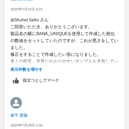
2025年7月31日 0:21
@Shuhei Saito さん
ご回答いただき、ありがとうございます。
製品名の横にRANK_UNIQUEを使用して作成した順位
の数値をセットしていたのですが、これが悪さをしてい
ました。
修正をすることで作成したい形になりました。
”選択年月の数量”（赤〇）の降順で並べるには、どのよ
多くの助言、非常にわかりやすいサンプルを共有してい
うにすべきか、お知恵をお借りできますでしょうか。
ただき、ありがとうございました。
よろしくお願いします。
表示件数を増やす
MARUYAMA
MARUYAMA
役立つとしてマーク
修平 齋藤
2025年7月29日 4:04