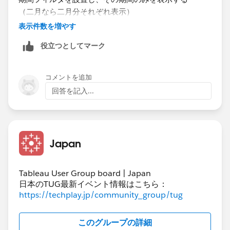
（二月なら二月分それぞれ表示）
表示件数を増やす
役立つとしてマーク
コメントを追加
回答を記入...
②ヒットリスト＋散布図
Japan
期間フィルタを設置し、その期間の合算の数値を表示す
る
（二月なら二月合算分を表示）
Tableau User Group board | Japan
日本のTUG最新イベント情報はこちら：
https://techplay.jp/community_group/tug
簡単なイメージ図ですが、こちらでよいでしょうか。
このグループの詳細
よろしくお願いいたします。