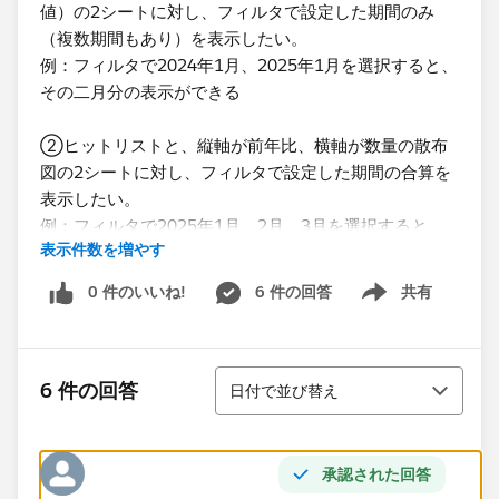
値）の2シートに対し、フィルタで設定した期間のみ
（複数期間もあり）を表示したい。
例：フィルタで2024年1月、2025年1月を選択すると、
その二月分の表示ができる
②ヒットリストと、縦軸が前年比、横軸が数量の散布
図の2シートに対し、フィルタで設定した期間の合算を
表示したい。
例：フィルタで2025年1月、2月、3月を選択すると、
表示件数を増やす
その合計のデータを表示する（期間については、連続で
はなく、2月と5月といったとびとびの選択も行う）
0 件のいいね!
6 件の回答
共有
Show menu
先日ご助言いただいたのは以下画像のものです。
こちらで単月での対応ができたのですが、複数月も可能
並び替え
かと社内で意見が出ており、対応に苦慮しているところ
6 件の回答
日付で並び替え
です。
承認された回答