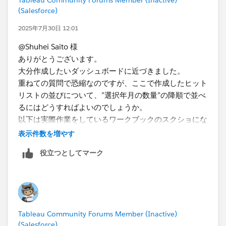
(Salesforce)
2025年7月30日 12:01
@Shuhei Saito 様
ありがとうございます。
大分作成したいダッシュボードに近づきました。
重ねての質問で恐縮なのですが、ここで作成したヒット
リストの並びについて、”選択年月の数量”の降順で並べ
るにはどうすればよいのでしょうか。
以下は実際作業をしているワークブックのスクショにな
ります。
表示件数を増やす
同じようにヒットリストを作成し、並びを”選択年月の
役立つとしてマーク
数量”（赤〇）の合計で降順にすると、思い描いた並び
とは異なっていました。
確認すると、”選択年月の数量”＋”選択年月の前年同月
の数量”を合算したもの（黄色〇）で降順されていまし
た。
Tableau Community Forums Member (Inactive)
(Salesforce)