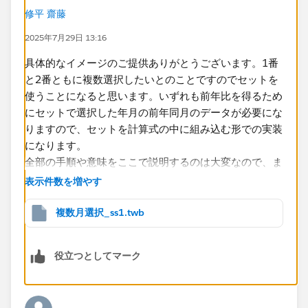
修平 齋藤
皆様のお知恵をお借りできれば幸いです。
2025年7月29日 13:16
よろしくお願いします。
具体的なイメージのご提供ありがとうございます。1番
MARUYAMA
と2番ともに複数選択したいとのことですのでセットを
使うことになると思います。いずれも前年比を得るため
にセットで選択した年月の前年同月のデータが必要にな
りますので、セットを計算式の中に組み込む形での実装
になります。
全部の手順や意味をここで説明するのは大変なので、ま
ずはこちらに添付したサンプルワークブックを見ていた
表示件数を増やす
だければと思います。
複数月選択_ss1.twb
役立つとしてマーク