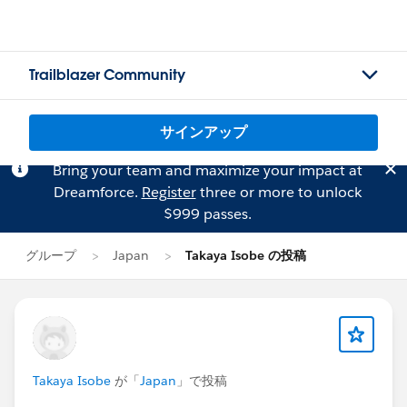
Trailblazer Community
サインアップ
Bring your team and maximize your impact at
Dreamforce.
Register
three or more to unlock
$999 passes.
グループ
Japan
Takaya Isobe の投稿
Takaya Isobe
が「
Japan
」で投稿