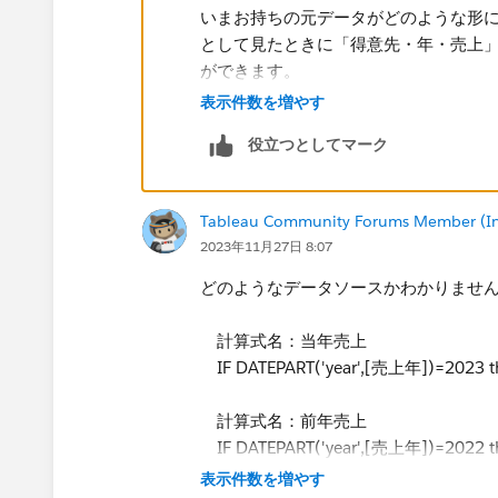
いまお持ちの元データがどのような形にな
として見たときに「得意先・年・売上
ができます。
表計算のタイプ - Tableau
表示件数を増やす
役立つとしてマーク
Tableauに付属しているサンプルデ
っているので、​これを例に取ります。
Tableau Community Forums Member (Inac
2023年11月27日 8:07
どのようなデータソースかわかりませ
計算式名：当年売上
IF DATEPART('year',[売上年])=2023 
ビューに年、カテゴリを配置し、売上
計算式名：前年売上
IF DATEPART('year',[売上年])=2022 
表示件数を増やす
ここでマークに置いた売上を右クリッ