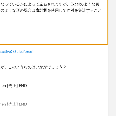
っているかによって​左右されますが、Excelのような表
」のような形の場合は
表計算
を使用して昨対を集計すること
ータ（サンプル-スーパーストア）がちょうどこのような形にな
得意先をカテゴリに読み替えてください。
tive) (Salesforce)
んが、このようなのはいかがでしょう？
then [売上] END
をとりあえずマークのテキストに置いておきます。
then [売上] END
クし、メニューの簡易表計算から前年比成長率を選ぶと計算