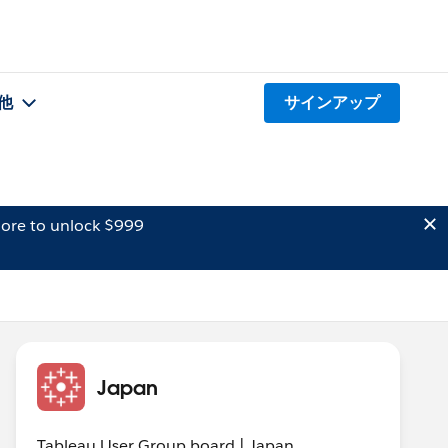
他
サインアップ
ore to unlock $999
Japan
Tableau User Group board | Japan