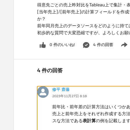
得意先ごとの売上昨対比をTableau上で集計
[当年売上]/[前年売上]の計算フィールドを
か？
前年同月売上のデータソースをどのように持て
初歩的な質問で大変恐縮ですが、よろしくお願
0 件のいいね!
4 件の回答
Show 
4 件の回答
修平 齋藤
2023年11月27日 8:18
前年比・前年差の計算方法はいくつか
売上と前年売上をそれぞれ作成する方
スな方法である
表計算
の例を記載します