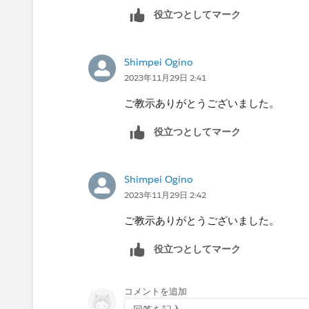
これで前年と当年の売上を区別するこ
してくれます。この値は前年と同じで
役立つとしてマーク
ります。
Shimpei Ogino
2023年11月29日 2:41
もし使用している年のデータが日付型
して使用できません。その場合は右ク
ご教示ありがとうございました。
役立つとしてマーク
表計算で前年比・前年差を計算する場合
が、見たいのは今年の分だけという場
Shimpei Ogino
入れて今年だけにしてしまうと表計算
2023年11月29日 2:42
クして非表示にしておきましょう。
ご教示ありがとうございました。
役立つとしてマーク
ここまでの操作は計算フィールドをエ
コメントを追加
たものを新しい計算フィールドエディタ