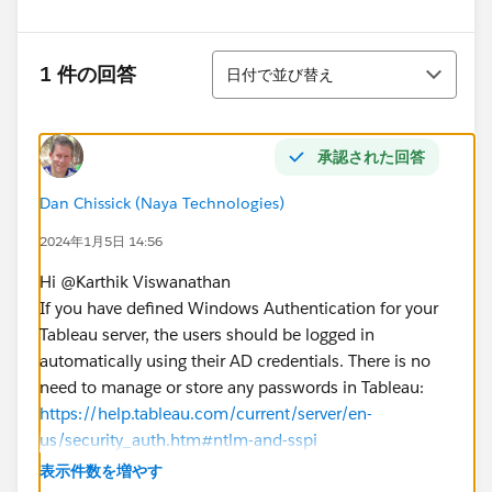
並び替え
1 件の回答
日付で並び替え
承認された回答
Dan Chissick (Naya Technologies)
2024年1月5日 14:56
Hi @Karthik Viswanathan​
If you have defined Windows Authentication for your
Tableau server, the users should be logged in
automatically using their AD credentials. There is no
need to manage or store any passwords in Tableau:
https://help.tableau.com/current/server/en-
us/security_auth.htm#ntlm-and-sspi
Maybe you have configured something incorrectly? Are
表示件数を増やす