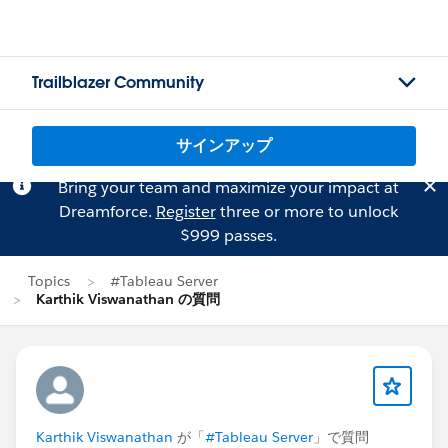
Trailblazer Community
サインアップ
Bring your team and maximize your impact at
Dreamforce.
Register
three or more to unlock
$999 passes.
Topics
#Tableau Server
Karthik Viswanathan の質問
Karthik Viswanathan
が「
#Tableau Server
」で質問