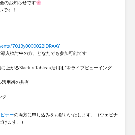
ィ座談会のお知らせです🌸
いです！
/events/7013y0000022lDRAAY
、または導入検討中の方、どなたでも参加可能です
上がるSlack × Tableau活用術”をライブビューイング
リアル活用術の共有
ング
ェビナー
の両方に申し込みをお願いいたします。（ウェビナ
だけます。）