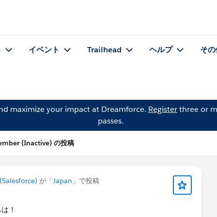
る
イベント
Trailhead
ヘルプ
その
and maximize your impact at Dreamforce.
Register
three or m
passes.
ember (Inactive) の投稿
Salesforce)
が「
Japan
」で投稿
ちは！