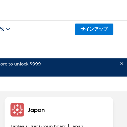
他
サインアップ
ore to unlock $999
Japan
Tableau User Group board | Japan