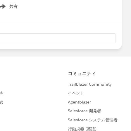
共有
ow menu