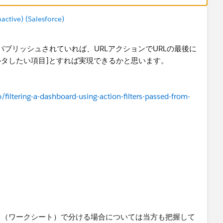
tive) (Salesforce)
verにパブリッシュされていれば、URLアクションでURLの最後に
フィルタしたい項目]とすれば実現できるかと思います。
filtering-a-dashboard-using-action-filters-passed-from-
ド（ワークシート）で分ける場合については当方も把握して