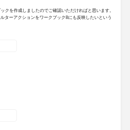
ブックを作成しましたのでご確認いただければと思います。
クAのフィルターアクションをワークブックBにも反映したいという
ですので別途ワークブックBを投稿します。