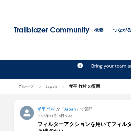
Trailblazer Community
概要
つなが
Bring your team 
グループ
Japan
孝平 竹村 の質問
孝平 竹村
が「
Japan
」で質問
2023年11月14日 9:33
フィルターアクションを用いてフィル