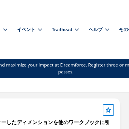
る
イベント
Trailhead
ヘルプ
その
and maximize your impact at Dreamforce.
Register
three or m
passes.
ターしたディメンションを他のワークブックに引