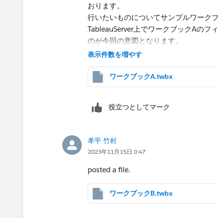
おります。
行いたいものについてサンプルワーク
TableauServer上でワークブッ
のが今回の意図となります。
添付ファイルは1つのみ添付できるよう
表示件数を増やす
ワークブックA.twbx
役立つとしてマーク
孝平 竹村
2023年11月15日 0:47
posted a file.
ワークブックB.twbx