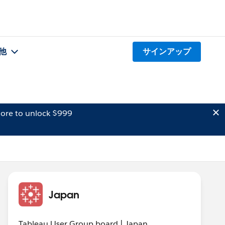
他
サインアップ
ore to unlock $999
Japan
Tableau User Group board | Japan