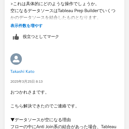
>これは具体的にどのような操作でしょうか。
空になるデータソースはTableau Prep Builderでいくつ
かのデータソースを結合したものとなります。
Tableau Cloud上で該当フローの更新を実行、またはス
表示件数を増やす
ケジュールによる実行を行った場合に出力されるデータ
役立つとしてマーク
が空となってしまいます。
※Tableau ServerではなくTableau Cloudでした。
> また、可能でしたら、データが空になるとは具体的に
どのような状態なのか...
Takashi Kato
画像はTableau Desktopで該当データソースを表示した
ものです。
2025年3月25日 8:13
カラムは存在しているが、レコードが存在しない状態と
おつかれさまです。
なります。
こちら解決できたのでご連絡です。
▼データソースが空になる理由
フローの中にAnti Join系の結合があった場合、Tableau