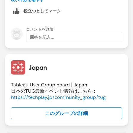
-Cloud上でフローを実行
役立つとしてマーク
してみたのですが、所謂「データが空の状態になる事
象」​は発生しませんでした。。
Tableau Prep Builderは2024.3.1、Tableau Cloudは
コメントを追加
2025.1を使っています。
回答を記入...
ちょっとモヤモヤしています。
Japan
Tableau User Group board | Japan
日本のTUG最新イベント情報はこちら：
https://techplay.jp/community_group/tug
このグループの詳細