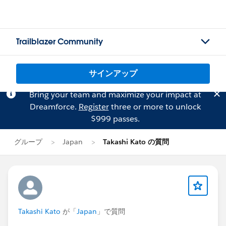
Trailblazer Community
サインアップ
Bring your team and maximize your impact at
Dreamforce.
Register
three or more to unlock
$999 passes.
グループ
Japan
Takashi Kato の質問
Takashi Kato
が「
Japan
」で質問