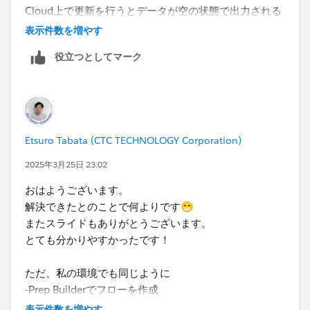
Cloud上で更新を行うとデータが空の状態で出力される
表示件数を増やす
▼共有用 スライド
役立つとしてマーク
https://docs.google.com/presentation/d/1Kji45fYt-
TuRC_EOeHyMQqcswmwTdIBaWtSwtMdFpek/edit#sli
de=id.g33b34588a39_0_22
Etsuro Tabata (CTC TECHNOLOGY Corporation)
2025年3月25日 23:02
おはようございます。
解決できたとのことで何よりです😁 ​
またスライドもありがとうございます。
とても分かりやすかったです！
ただ、私の環境でも同じように
-Prep Builderでフローを作成
-フローをTableau Cloudにパブリッシュ
表示件数を増やす