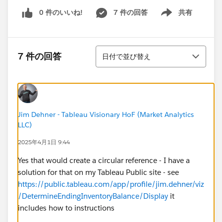
0 件のいいね!
7 件の回答
共有
Show menu
並び替え
7 件の回答
日付で並び替え
Jim Dehner - Tableau Visionary HoF (Market Analytics
LLC)
2025年4月1日 9:44
Yes that would create a circular reference - I have a
solution for that on my Tableau Public site - see
https://public.tableau.com/app/profile/jim.dehner/viz
/DetermineEndingInventoryBalance/Display
it
includes how to instructions