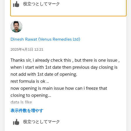
役立つとしてマーク
Dinesh Rawat (Venus Remedies Ltd)
2025年4月1日 12:21
Thanks sir, i already check this , but there is one issue ,
when i start with 1st date then previous day closing is
not add with 1st date of opening.
rest formula is ok ..
now opening is main issue how can i freeze that
closing to opening...
data is like
31 date A B C
表示件数を増やす
1st date A (C closing) B C
役立つとしてマーク
2nd date A B C
3rd date A B C