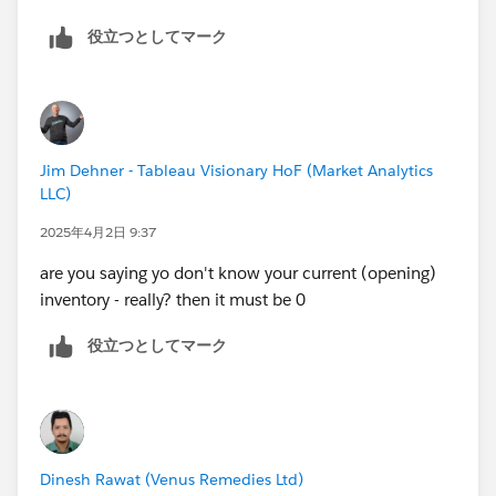
役立つとしてマーク
Jim Dehner - Tableau Visionary HoF (Market Analytics
LLC)
2025年4月2日 9:37
are you saying yo don't know your current (opening)
inventory - really? then it must be 0
役立つとしてマーク
Dinesh Rawat (Venus Remedies Ltd)