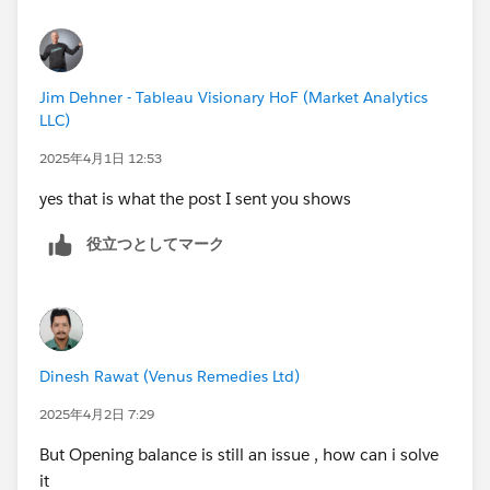
...
...
Jim Dehner - Tableau Visionary HoF (Market Analytics
LLC)
2025年4月1日 12:53
yes that is what the post I sent you shows
役立つとしてマーク
Dinesh Rawat (Venus Remedies Ltd)
2025年4月2日 7:29
But Opening balance is still an issue , how can i solve
it