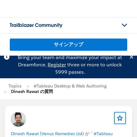
Trailblazer Community
サインアップ
Bring your team and maximize your impact at
Dreamforce.
Register
three or more to unlock
$999 passes.
Topics
#Tableau Desktop & Web Authoring
Dinesh Rawat の質問
Dinesh Rawat (Venus Remedies Ltd)
が「
#Tableau