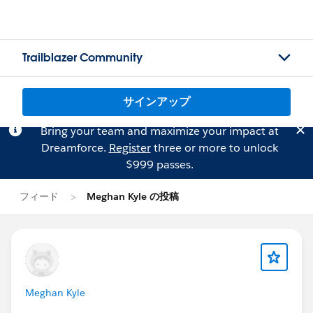
Trailblazer Community
サインアップ
Bring your team and maximize your impact at
Dreamforce.
Register
three or more to unlock
$999 passes.
フィード
Meghan Kyle の投稿
Meghan Kyle