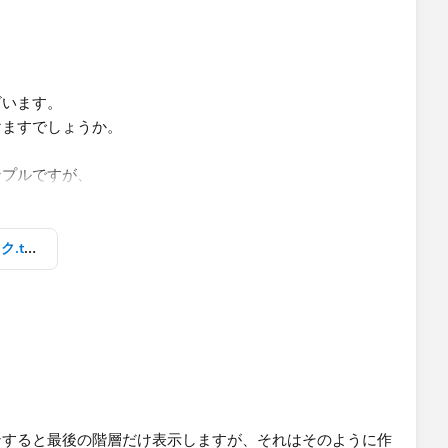
ざいます。
けますでしょうか。
プルですが、​
ダウンすることで
、
表示となります。​
パンくずリストサンプルワークブック.twbx
いでしょうか？
したが、
場合、
。​
ンすると最後の階層だけ表示しますが、それはそのように作