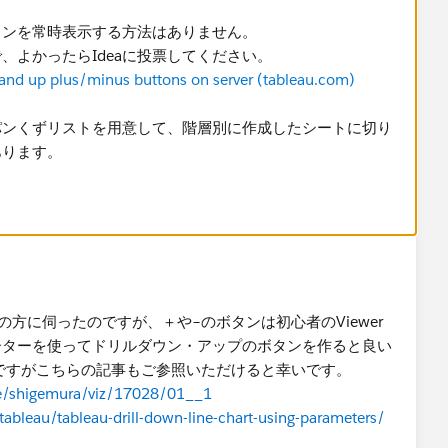
ンを常時表示する方法はありません。​
、よかったらIdeaに投票してください。
 and up plus/minus buttons on server (tableau.com)
パンくずリストを用意して、階層別に作成したシートに切り
あります。
torの方に伺ったのですが、＋や−のボタンは初心者のViewer
ーターを使ってドリルダウン・アップのボタンを作ると良い
izですがこちらの記事もご参照いただけると幸いです。
ile/shigemura/viz/17028/01__1
ableau/tableau-drill-down-line-chart-using-parameters/