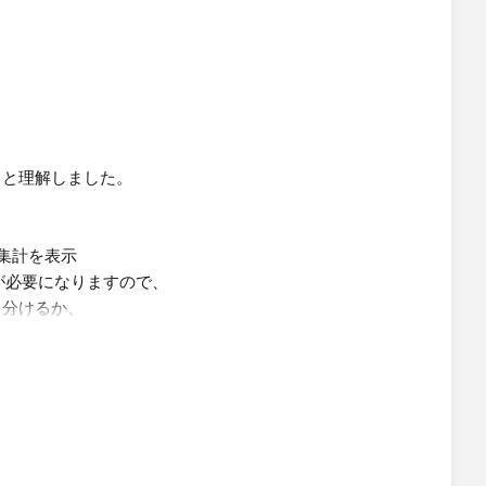
。
ると理解しました。
集計を表示
が必要になりますので、
を分けるか、
たいと思います。
ました。​