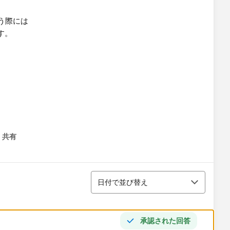
う際には
す。
、
。
共有
menu
並び替え
日付で並び替え
承認された回答