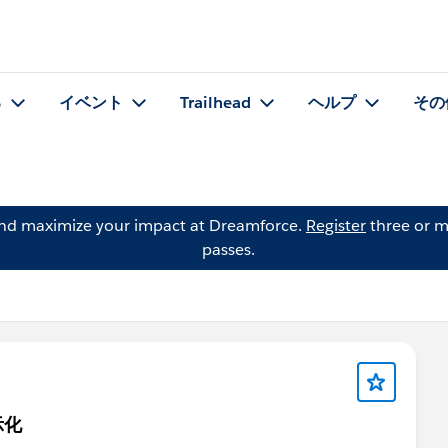
る
イベント
Trailhead
ヘルプ
その
and maximize your impact at Dreamforce.
Register
three or m
passes.
示化