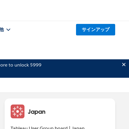
他
サインアップ
ore to unlock $999
Japan
Tableau User Group board | Japan