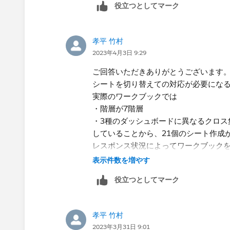
役立つとしてマーク
孝平 竹村
2023年4月3日 9:29
ご回答いただきありがとうございます
シートを切り替えての対応が必要にな
実際のワークブックでは
・階層が7階層
・3種のダッシュボードに異なるクロス
していることから​、21個のシート作成
レスポンス状況によってワークブック
現状のクロス集計を利用するか検討し
表示件数を増やす
役立つとしてマーク
改めてご教授いただきありがとうござい
孝平 竹村
2023年3月31日 9:01