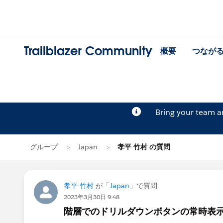
Trailblazer Community
概要
つなが
Bring your team 
グループ
Japan
孝平 竹村 の質問
孝平 竹村
が「
Japan
」で質問
2023年3月30日 9:48
階層でのドリルダウンボタンの常時表