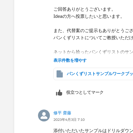
ご回答ありがとうございます。
Ideaの方へ投票したいと思います。
​また、代替案のご提示もありがとうご
パンくずリストについてご教授いただ
ネットから拾ったパンくずリストのサン
階層であれば1階層から2階層へドリル
表示件数を増やす
​1階層・2階層目も共に表示されますが
パンくずリストの場合、2階層目のみの
​階層と同様に表示するというのは難し
役立つとしてマーク
※By試しという​シートを作成してみま
パラメーターに有っていない階層の
CASE分の空白が表示されてしまいます
修平 齋藤
2023年4月3日 7:10
添付いただいたサンプルはドリルダウ