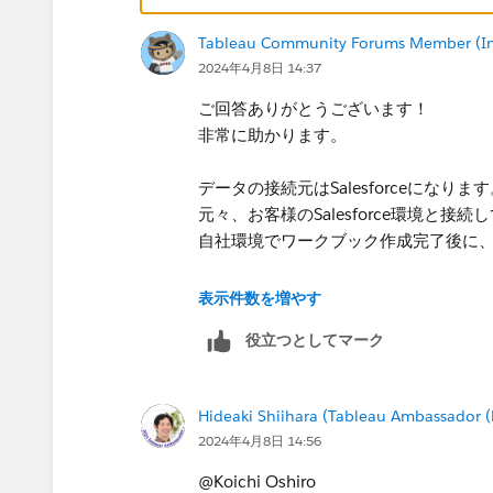
Tableau Community Forums Member (Inac
2024年4月8日 14:37
​ご回答ありがとうございます！
非常に助かります。​
データの接続元は​Salesforceになりま
元々、お客様のSalesforce環境と
自社環境でワークブック作成完了後に​
>​Excelなど単体のデータでしたら
表示件数を増やす
↑について、データソースとワークブ
役立つとしてマーク
のは、具体的に教えていただくことは
例えば、ライブ接続でリアルタイムに
ますでしょうか？​
Hideaki Shiihara (Tableau Ambassador 
2024年4月8日 14:56
@Koichi Oshiro​