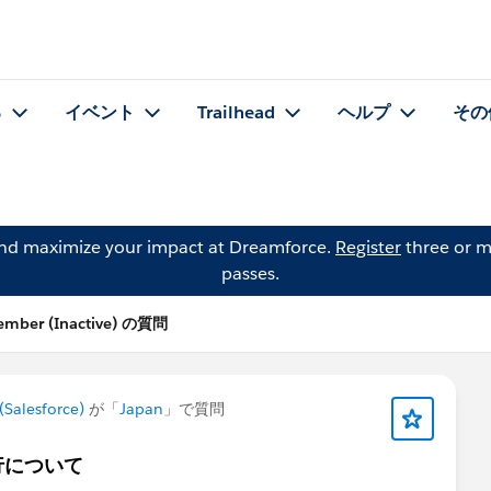
る
イベント
Trailhead
ヘルプ
その
and maximize your impact at Dreamforce.
Register
three or m
passes.
ember (Inactive) の質問
Salesforce)
が「
Japan
」で質問
行について