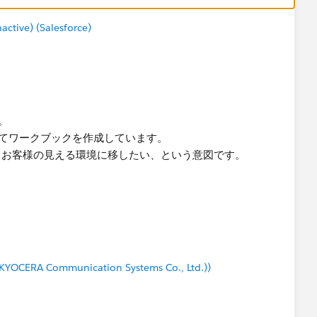
tive) (Salesforce)
す。
接続してワークブックを作成しています。
、お客様の見える環境に移したい、という意図です。
ックをそれぞれパブリッシュしたほうがいいパターンという
できますか？
データを更新したいなら、データソースを分ける必要があり
(KYOCERA Communication Systems Co., Ltd.))