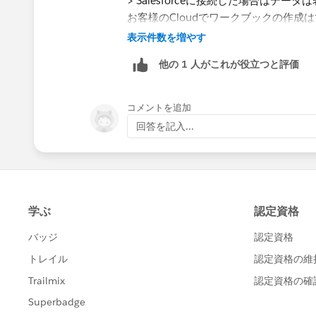
> Salesforceに接続した場合はデー
Salesforceに接続した場合はデータ
お客様のCloudでワークブックの作
ースしか選択できませんでした。
表示件数を増やす
Creatorロールでないと​Salesf
​お客様の環境であなたが利用できるユ
他の 1 人がこれが役立つと評価
は難しそうですね。。
もし新規で接続して問題なければ、デ
先方からはお客様Cloudにおいたワ
せんね。​
自社​Cloud環境で作成してお客様環
コメントを追加
回答を記入...
*If you get the best results from this 
answer or upvote.
https://help.tableau.com/current/onli