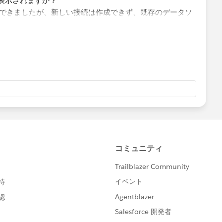
タは表示されますか？
は表示されますか？
成はできましたが、新しい接続は作成できず、既存のデータソ
orceとの接続はできないと記載があるので、お客様環境で作業するの
ーザー認証情報で表示できるかも気になりました。
ータソース単体で別で用意したほうが扱いやすいかもしれま
ークブックを開いて値を確認できたとはうかがっているので、
境に置く運用で行こうと思います。
exchange, I would appreciate it if you could choose the
best
ne/ja-jp/to_connect_salesforce.htm