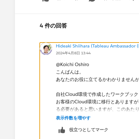
Show 
4 件の回答
Hideaki Shiihara (Tableau Ambassador 
2024年4月8日 13:44
@Koichi Oshiro
こんばんは。
あなたのお役に立てるかわかりません
自社Cloud環境で作成したワークブ
お客様のCloud環境に移行とありま
る必要があると思いますが、このあた
Excelなど単体のデータでしたら、
表示件数を増やす
すればそのまま利用できると思います
役立つとしてマーク
(まずサンプルスーパーストアのデータ
いと思います)