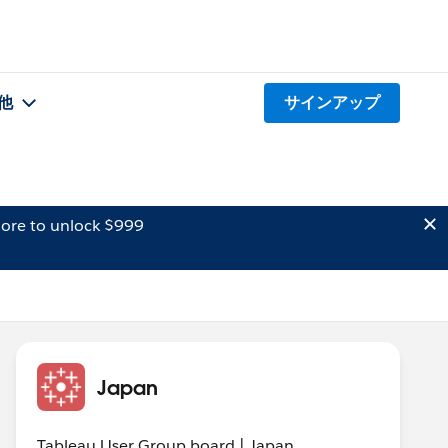
他
サインアップ
ore to unlock $999
Japan
Tableau User Group board | Japan