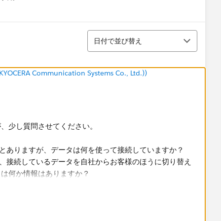
menu
並び替え
日付で並び替え
(KYOCERA Communication Systems Co., Ltd.))
が、少し質問させてください。
ックとありますが、データは何を使って接続していますか？
すが、接続しているデータを自社からお客様のほうに切り替え
りは何か情報はありますか？
パッケージドワークブック形式でお客様の環境にパブリッシュ
が、このあたりはテストされていますか？
など単純な構成で環境移行ができるかテストしてみると良