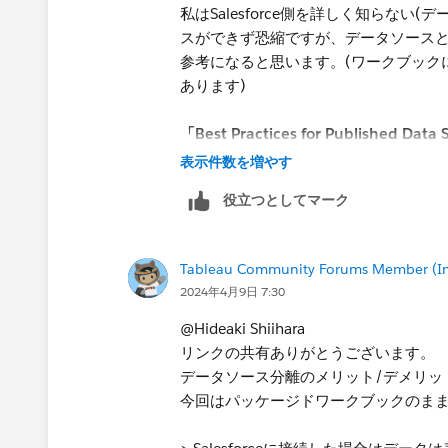
私はSalesforce側を詳しく知らな
スができず恐縮ですが、データソースとワ
参考になると思います。(ワークブック
あります)
「Best Practices for Published Data
https://help.tableau.com/current/pro
表示件数を増やす
役立つとしてマーク
https://help.tableau.com/current/pr
Tableau Community Forums Member (Inac
ちなみに細かい確認で恐縮ですが
2024年4月9日 7:30
お客様のTableau Cloud​上から新
@Hideaki Shiihara​
リンクの共有ありがとうございます。
データソース分離のメリット/デメリッ
今回はパッケージドワークブックのまま