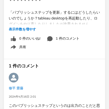
＊＊＊＊＊＊＊＊＊
「パブリッシュステップを更新」するにはどうしたらい
いのでしょうか？tableau desktopを再起動したり、ロ
グインをやり直したりしましたが改善されません。
表示件数を増やす
また、データソースを出力しようとすると、エラーメ
ッセージは出ませんが何時間立っても終了しない状況に
0 件のいいね!
1 件のコメント
なります。
共有
Show menu
1 件のコメント
修平 齋藤
2024年4月16日 2:01
このパブリッシュステップというのは出力のことだと思