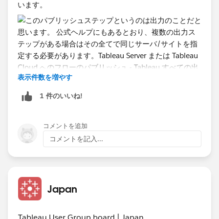
います。
表示件数を増やす
1 件のいいね!
コメントを追加
公式ヘルプにもあるとおり、複数の出力ステップがある
コメントを記入...
場合はその全てで同じサーバ/サイトを指定する必要が
あります。
Tableau Server または Tableau Cloud へのフローのパブ
リッシュ - Tableau
Japan
Tableau User Group board | Japan