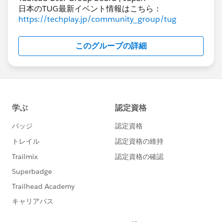
すべての出力ステップの出力先を確認し、もし異なるも
日本のTUG最新イベント情報はこちら：
のがあればフローのパブリッシュ先のサーバに統一して
https://techplay.jp/community_group/tug
みてください。
このグループの詳細