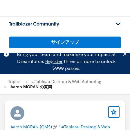
Trailblazer Community
サインアップ
Bring your team and maximize your impact at
Dreamforce.
Register
three or more to unlock
$999 passes.
Topics
#Tableau Desktop & Web Authoring
Aaron MORAN の質問
Aaron MORAN (QMS)
が「
#Tableau Desktop & Web