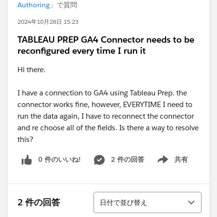
Authoring
」で質問
2024年10月28日 15:23
TABLEAU PREP GA4 Connector needs to be
reconfigured every time I run it
Hi there.
I have a connection to GA4 using Tableau Prep. the
connector works fine, however, EVERYTIME I need to
run the data again, I have to reconnect the connector
and re choose all of the fields. Is there a way to resolve
this?
0 件のいいね!
2 件の回答
共有
Show menu
並び替え
2 件の回答
日付で並び替え