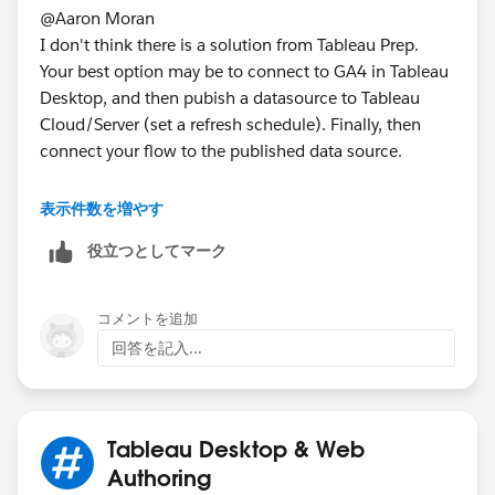
@Aaron Moran​
I don't think there is a solution from Tableau Prep.
Your best option may be to connect to GA4 in Tableau
Desktop, and then pubish a datasource to Tableau
Cloud/Server (set a refresh schedule). Finally, then
connect your flow to the published data source.
If this post resolves the question, would you be so
表示件数を増やす
kind to "Select as Best"?. This will help other users find
役立つとしてマーク
the same answer/resolution and help community keep
track of answered questions. Thank you.
コメントを追加
Regards,
回答を記入...
Diego Martinez
Tableau Visionary and Forums Ambassador
Tableau Desktop & Web
Authoring