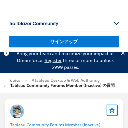
Trailblazer Community
サインアップ
Bring your team and maximize your impact at
Dreamforce.
Register
three or more to unlock
$999 passes.
Topics
#Tableau Desktop & Web Authoring
Tableau Community Forums Member (Inactive) の質問
Tableau Community Forums Member (Inactive)