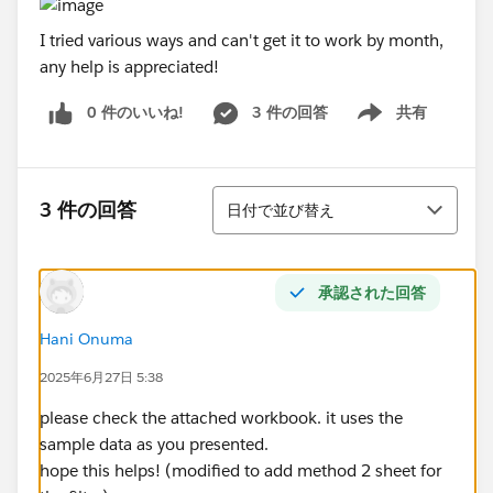
I tried various ways and can't get it to work by month,
any help is appreciated!
0 件のいいね!
3 件の回答
共有
Show menu
並び替え
3 件の回答
日付で並び替え
承認された回答
Hani Onuma
2025年6月27日 5:38
please check the attached workbook. it uses the
sample data as you presented.
hope this helps! (modified to add method 2 sheet for