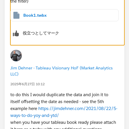
the filter)
Book1.twbx
役立つとしてマーク
Jim Dehner - Tableau Visionary HoF (Market Analytics
LLC)
2025年6月27日 10:12
to do this I would duplicate the data and join it to
itself offsetting the date as needed - see the 5th
example here
https://jimdehner.com/2021/08/22/5-
ways-to-do-yoy-and-ytd/
when you have your tableau book ready please attach