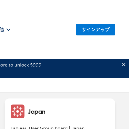
他
サインアップ
ore to unlock $999
Japan
Tableau User Group board | Japan