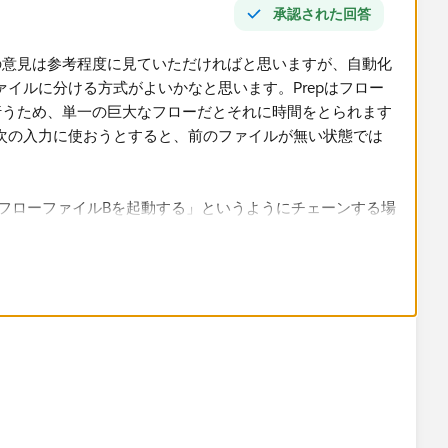
承認された回答
の意見は参考程度に見ていただければと思いますが、自動化
イルに分ける方式がよいかなと思います。Prepはフロー
行うため、単一の巨大なフローだとそれに時間をとられます
次の入力に使おうとすると、前のファイルが無い状態では
フローファイルBを起動する」というようにチェーンする場
ンで動かしていればCLIでバッチ処理することができます。た
といけないので、バッチの組み方は工夫が必要だとは思いま
すが、ネットで検索すると有志のブログなども出てきます。
 - Tableau
てData Management Add-onを導入している場合はフローの定
きるので、今は導入していないにしても将来的な拡張の可能
けたほうが都合がいいのかなと思います。