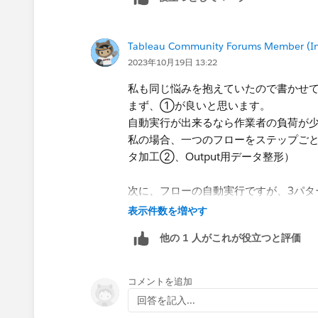
Tableau Community Forums Member (Inac
2023年10月19日 13:22
私も同じ悩みを抱えていたので書かせ
まず、①が良いと思います。
自動実行が出来るなら作業者の負荷が少
私の場合、一つのフローをステップごと
タ加工②、Output用データ整形）
次に、フローの自動実行ですが、3パタ
ど）によって選択いただくのが良いと思
表示件数を増やす
B,Cは他影響懸念よりNoでした。。。
他の 1 人がこれが役立つと評価
A.Tableau Prep Conductor（有償）で
B.コマンドラインまたはWindowsの
C.Tableau Server Client（Python）で
コメントを追加
回答を記入...
最後に、余談ですが、私の場合、Outputデ