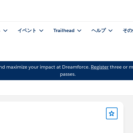
る
イベント
Trailhead
ヘルプ
その
and maximize your impact at Dreamforce.
Register
three or m
passes.