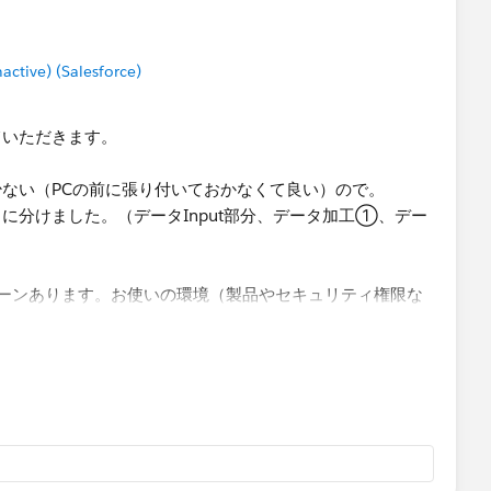
tive) (Salesforce)
ていただきます。
ない（PCの前に張り付いておかなくて良い）ので。​
に分けました。（データInput部分、データ加工①、デー
ーンあります。お使いの環境（製品やセキュリティ権限な
います。ちなみに私のクライアント先ではAのみOKで、
実行
「タスクスケジューラ」で実行
実行
ータが大容量のため、PrepフローでのTableau Serverへ