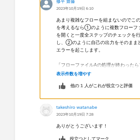
修平 齋藤
2023年10月19日 6:10
あまり複雑なフローを組まないのでこ
を考えるなら①のように複数フローファ
を開くと一度全ステップのチェックを
し、②のように自己の出力をそのまま
エラーを起こします。
「フローファイルAの処理が終わったら
合、Tableau Prepをローカルマシ
表示件数を増やす
だ、処理終了までの待機時間を見ない
他の 1 人がこれが役立つと評価
す。公式ヘルプのリンクを下に貼りま
コマンド ラインからフロー出力ファイルを更新
takeshiro watanabe
TableauServer/Cloudを利用してい
2023年10月19日 7:28
期実行とリンクスケジュールが実行で
性も考慮すると、フローファイルを分
ありがとうございます！
フロー タスクのスケジュール - Tableau
役立つとしてマーク