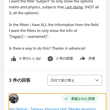
I want the filter "subject" to only show the options
maths and physics, subjects that
i am doing
. (NOT all
3, all the options).
In the filters i have ALL the information from the field.
I want the filters to only show the info of
"[legajo] = username()" .
Is there a way to do this? Thanks in advanced
0 件のいいね!
3 件の回答
共有
Show menu
並び替え
3 件の回答
日付で並び替え
承認された回答
Jim Dehner - Tableau Visionary HoF (Market Analytics