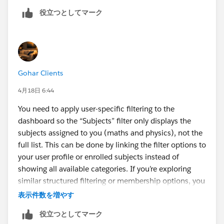
役立つとしてマーク
Gohar Clients
4月18日 6:44
You need to apply user-specific filtering to the
dashboard so the “Subjects” filter only displays the
subjects assigned to you (maths and physics), not the
full list. This can be done by linking the filter options to
your user profile or enrolled subjects instead of
showing all available categories. If you’re exploring
similar structured filtering or membership options, you
can also
check 14 day pass details
to see how access
表示件数を増やす
is tailored based on user selection. For clearer and
役立つとしてマーク
more accurate insights, davidlloydmembershipprice