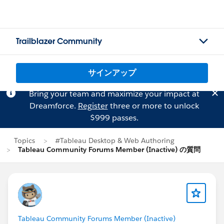
Trailblazer Community
サインアップ
Bring your team and maximize your impact at
Dreamforce.
Register
three or more to unlock
$999 passes.
Topics
#Tableau Desktop & Web Authoring
Tableau Community Forums Member (Inactive) の質問
Tableau Community Forums Member (Inactive)