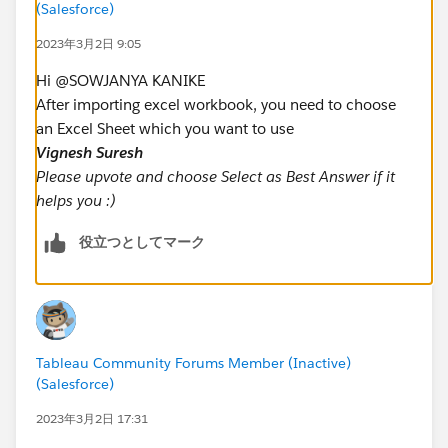
(Salesforce)
2023年3月2日 9:05
Hi @SOWJANYA KANIKE​
After importing excel workbook, you need to choose
an Excel Sheet which you want to use
Vignesh Suresh
Please upvote and choose Select as Best Answer if it
helps you :)
役立つとしてマーク
Tableau Community Forums Member (Inactive)
(Salesforce)
2023年3月2日 17:31