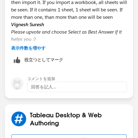
then import it. If you import a workbook, all sheets will
be seen. If it contains 1 sheet, 1 sheet will be seen. If
more than one, than more than one will be seen
Vignesh Suresh
Please upvote and choose Select as Best Answer if it
helps you :)
表示件数を増やす
役立つとしてマーク
コメントを追加
回答を記入...
Tableau Desktop & Web
Authoring