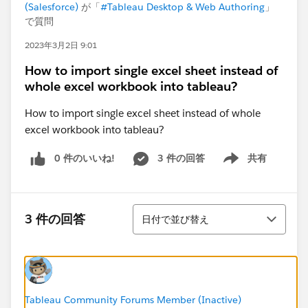
(Salesforce)
が「
#Tableau Desktop & Web Authoring
」
で質問
2023年3月2日 9:01
How to import single excel sheet instead of
whole excel workbook into tableau?
How to import single excel sheet instead of whole
excel workbook into tableau?
0 件のいいね!
3 件の回答
共有
Show menu
並び替え
3 件の回答
日付で並び替え
Tableau Community Forums Member (Inactive)