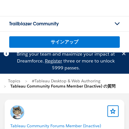
Trailblazer Community
サインアップ
Bring your team and maximize your impact at
Dreamforce.
Register
three or more to unlock
$999 passes.
Topics
#Tableau Desktop & Web Authoring
Tableau Community Forums Member (Inactive) の質問
Tableau Community Forums Member (Inactive)