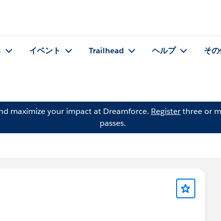
る
イベント
Trailhead
ヘルプ
その
and maximize your impact at Dreamforce.
Register
three or m
passes.