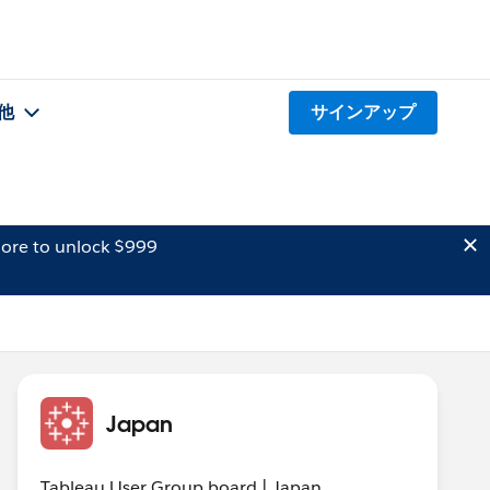
他
サインアップ
ore to unlock $999
Japan
Tableau User Group board | Japan