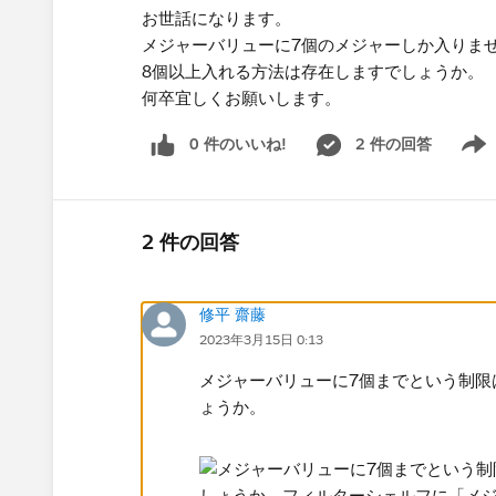
お世話になります。​
メジャーバリューに7個のメジャーしか入りま
8個​以上入れる方法は存在しますでしょうか。
何卒宜しくお願いします。​
0 件のいいね!
2 件の回答
Show 
2 件の回答
修平 齋藤
2023年3月15日 0:13
メジャーバリューに7個までという制限
ょうか。