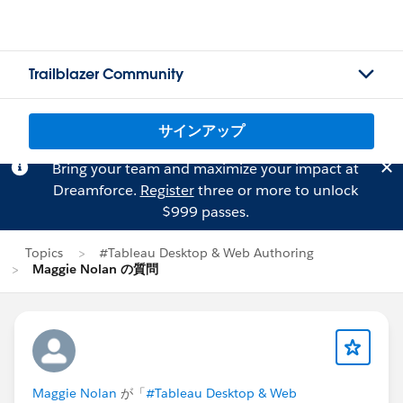
Trailblazer Community
サインアップ
Bring your team and maximize your impact at
Dreamforce.
Register
three or more to unlock
$999 passes.
Topics
#Tableau Desktop & Web Authoring
Maggie Nolan の質問
Maggie Nolan
が「
#Tableau Desktop & Web