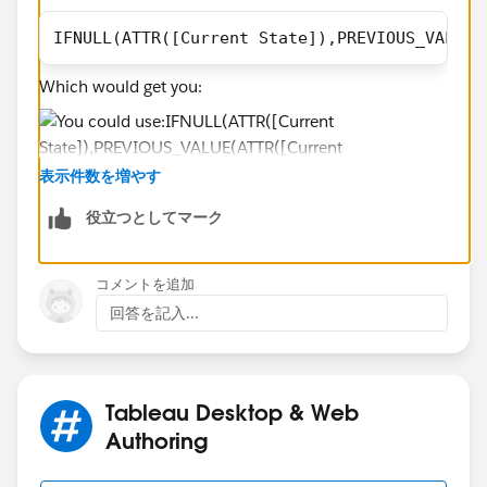
IFNULL(ATTR([Current State]),PREVIOUS_VALUE(
Which would get you:
表示件数を増やす
役立つとしてマーク
It is a table calculation and as such requires the detail
コメントを追加
(Date) to remain in the view. Best, Don
回答を記入...
Tableau Desktop & Web
Authoring