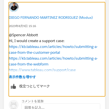
DIEGO FERNANDO MARTINEZ RODRIGUEZ (Modux)
2023年8月9日 15:16
@Spencer Abbott​
Hi, I would create a support case:
https://kb.tableau.com/articles/howto/submitting-a-
case-from-the-customer-portal
https://kb.tableau.com/articles/howto/submitting-a-
case-from-the-webform
https://www.tableau.com/support/case
表示件数を増やす
As a workaround, I would begin by testing older
役立つとしてマーク
releases that were released on Aug 1st 2023 (which
should have any security updates).
https://www.tableau.com/support/releases/bridge
コメントを追加
20231.23.0711.1149
回答を記入...