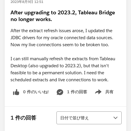
2023年8月9日 12:51
After upgrading to 2023.2, Tableau Bridge
no longer works.
After the extract refresh issues arose, I updated the
JDBC drivers for my oracle connected data sources.
Now my live connections seem to be broken too.
I can still manually refresh the extracts from Tableau
Desktop (also upgraded to 2023.2), but that isn't
feasible to be a permanent solution. I need the
scheduled extracts and live connections to work.
0 件のいいね!
1 件の回答
共有
Show menu
並び替え
1 件の回答
日付で並び替え