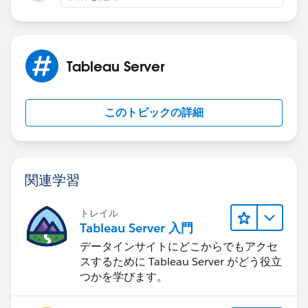
20224.23.0709.1522
If this post resolves the question, would you be so
kind to "Select as Best"?. This will help other users find
Tableau Server
the same answer/resolution and help community keep
track of answered questions. Thank you.
このトピックの詳細
Regards,
Diego Martinez
Tableau Visionary and Forums Ambassador
関連学習
トレイル
Tableau Server 入門
データインサイトにどこからでもアクセ
スするために Tableau Server がどう役立
つかを学びます。