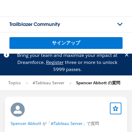
Trailblazer Community
サインアップ
Bring your team and maximize your impact at
Dreamforce.
Register
three or more to unlock
$999 passes.
Topics
#Tableau Server
Spencer Abbott の質問
Spencer Abbott
が「
#Tableau Server
」で質問