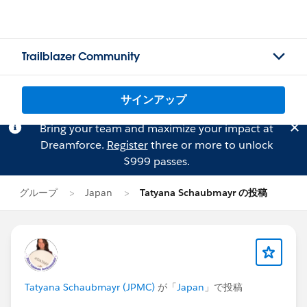
Trailblazer Community
サインアップ
Bring your team and maximize your impact at
Dreamforce.
Register
three or more to unlock
$999 passes.
グループ
Japan
Tatyana Schaubmayr の投稿
Tatyana Schaubmayr (JPMC)
が「
Japan
」で投稿