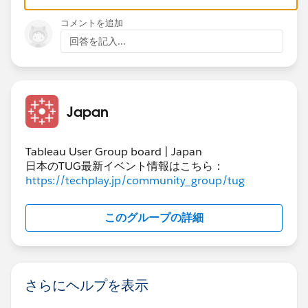
コメントを追加
回答を記入...
作成した計算フィールドをマークのテキストに入れ、​再
開間隔で「製品名」を選ぶと、製品ごとに1からの連番
Japan
が表示されます。
Tableau User Group board | Japan
日本のTUG最新イベント情報はこちら：
昇順（1, 2, 3）​ではなく降順（3, 2, 1）にしたいとき
https://techplay.jp/community_group/tug
は、ランク計算式の 'asc' を 'desc' にするとよいです。
このグループの詳細
さらにヘルプを表示