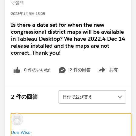
で質問
2023年1月9日 15:05
Is there a date set for when the new
congressional district maps will be available
in Tableau Desktop? We have 2022.4 Dec 14
release installed and the maps are not
correct. Thank you!
0 件のいいね!
2 件の回答
共有
Show menu
並び替え
2 件の回答
日付で並び替え
Don Wise