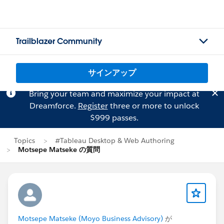
Trailblazer Community
サインアップ
Bring your team and maximize your impact at
Dreamforce.
Register
three or more to unlock
$999 passes.
Topics
#Tableau Desktop & Web Authoring
Motsepe Matseke の質問
Motsepe Matseke (Moyo Business Advisory)
が