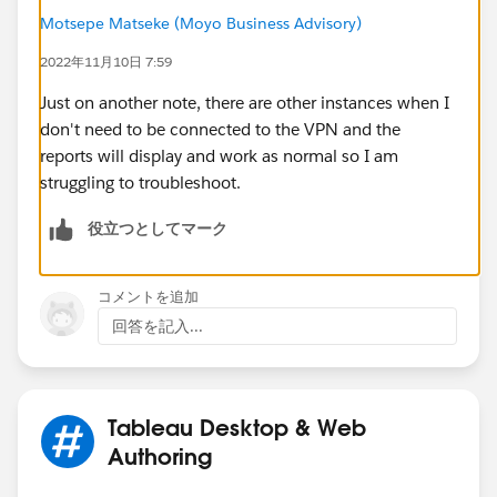
Motsepe Matseke (Moyo Business Advisory)
2022年11月10日 7:59
Just on another note, there are other instances when I
don't need to be connected to the VPN and the
reports will display and work as normal so I am
struggling to troubleshoot.
役立つとしてマーク
コメントを追加
回答を記入...
Tableau Desktop & Web
Authoring