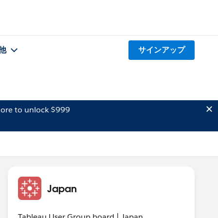
他
サインアップ
ore to unlock $999
Japan
Tableau User Group board | Japan