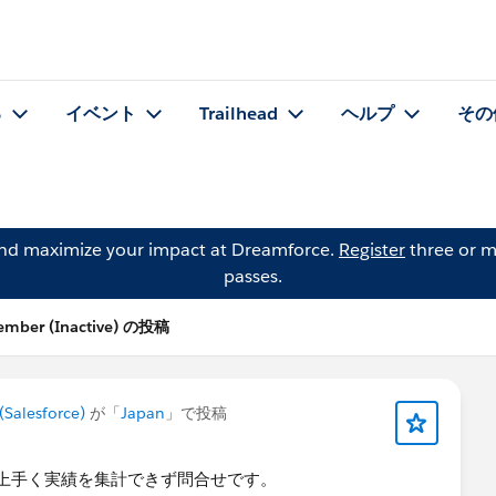
る
イベント
Trailhead
ヘルプ
その
and maximize your impact at Dreamforce.
Register
three or m
passes.
ember (Inactive) の投稿
Salesforce)
が「
Japan
」で投稿
上手く実績を集計できず問合せです。​