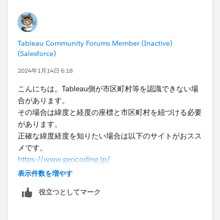
Tableau Community Forums Member (Inactive)
(Salesforce)
2024年1月14日 6:18
こんにちは。Tableau側が市区町村等を認識できない場
合があります。
その場合は緯度と経度の座標と市区町村を紐づける必要
があります。​
正確な緯度経度を知りたい場合は以下のサイトがおスス
メです。
https://www.geocoding.jp/
表示件数を増やす
また、同じ市の名前で認識できていないとのことですが
役立つとしてマーク
国土地理院のデータは「都道府県​＞市区町村」の階層に
なっていないのでしょうか。
都道府県と市区町村が​別々のフィールドになっている場