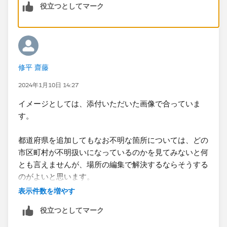
役立つとしてマーク
修平 齋藤
2024年1月10日 14:27
イメージとしては、添付いただいた画像で合っていま
<都道府県を追加した場合 ... 不明な場所の編集をしなく
す。
てもポリゴンが表示される>
都道府県を追加してもなお不明な箇所については、どの
市区町村が​不明扱いになっているのかを見てみないと何
とも言えませんが、場所の編集で解決するならそうする
のがよいと思います。
表示件数を増やす
役立つとしてマーク