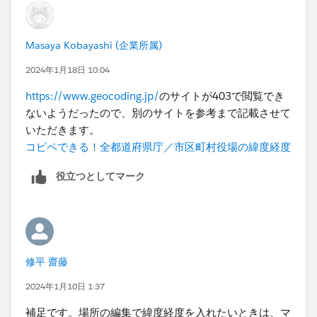
合は「市区町村」のフィールドを「都道府県」のフィー
ルドにドラッグアンドドロップし階層を作ることでそれ
Masaya Kobayashi (企業所属)
ぞれの市が都道府県と紐づくと思われます。
2024年1月18日 10:04
https://www.geocoding.jp/
のサイトが403で閲覧でき
ないようだったので、別のサイトを参考まで記載させて
いただきます。
コピペできる！全都道府県庁／市区町村役場の緯度経度
役立つとしてマーク
修平 齋藤
2024年1月10日 1:37
補足です。場所の編集で緯度経度を入れたいときは、マ