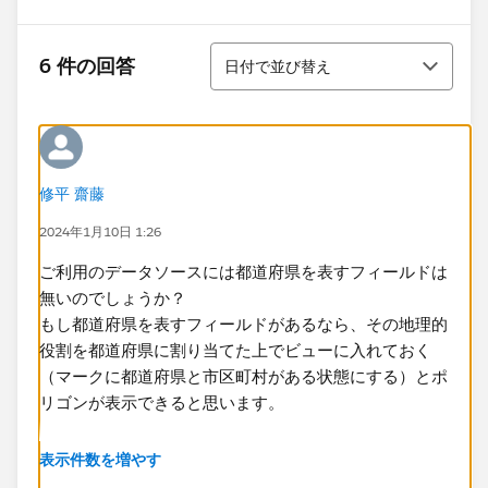
並び替え
6 件の回答
日付で並び替え
修平 齋藤
2024年1月10日 1:26
ご利用のデータソースには都道府県を表すフィールドは
無いのでしょうか？
もし都道府県を表すフィールドがあるなら、その地理的
役割を都道府県に割り当てた上でビューに入れておく
（マークに都道府県と市区町村がある状態にする）とポ
リゴンが表示できると思います。
<市区町村のみの場合 ... 府中市は特定できなくなって地
表示件数を増やす
図に現れない>