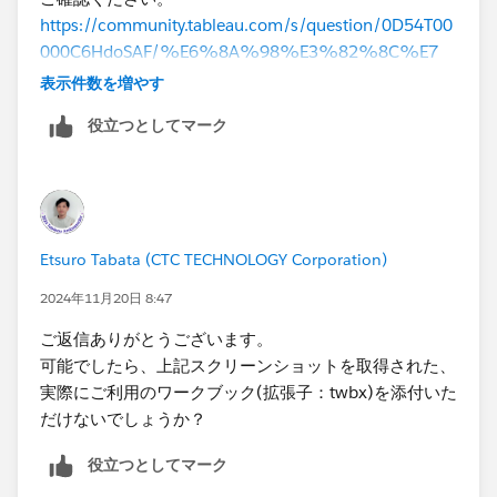
https://community.tableau.com/s/question/0D54T00
000C6HdoSAF/%E6%8A%98%E3%82%8C%E7
%B7%9A%E3%82%B0%E3%83%A9%E3%83
表示件数を増やす
%95%E3%81%AB%E7%82%B9%E3%83%9E%
役立つとしてマーク
E3%83%BC%E3%82%AF%E3%82%92%E3%81
%A4%E3%81%91%E3%82%8B
Etsuro Tabata (CTC TECHNOLOGY Corporation)
2024年11月20日 8:47
ご返信ありがとうございます。
可能でしたら、上記スクリーンショットを取得された、
実際にご利用のワークブック(拡張子：twbx)を添付いた
だけないでしょうか？
役立つとしてマーク