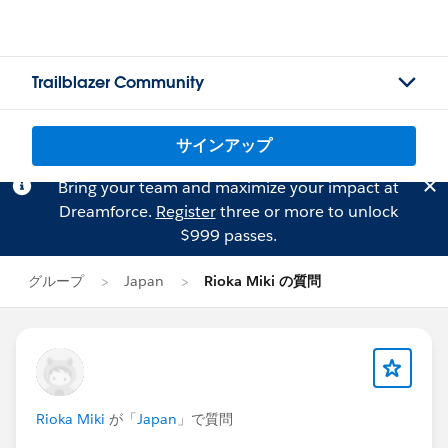
Trailblazer Community
サインアップ
Bring your team and maximize your impact at
Dreamforce.
Register
three or more to unlock
$999 passes.
グループ
Japan
Rioka Miki の質問
Rioka Miki
が「
Japan
」で質問