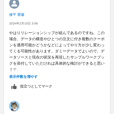
修平 齋藤
Saitoさんがおっしゃるようにデータ構造のほうも影響
2024年2月15日 3:08
しているのですね。。。
やはりリレーションシップが組んであるのですね。この
ちなみに、もしお時間ありましたら以下も試してみてく
場合、データの構造やひとつの注文に付き複数のクーポ
ださい。
ンを適用可能かどうかなどによってやり方が少し変わっ
個々のカラムを先に集計する式にしました。
てくる可能性があります。ダミーデータでよいので、デ
(こちらでリレーションシップを試しに部分的に再現し
ータソースと現在の状況を再現したサンプルワークブッ
たところ、確かに元の式ではNULLのままで、 以下にす
クを添付していただければ具体的な検討ができると思い
ると表示できました。商品券フラグだけ別データからリ
ます。
レーションにて)
表示件数を増やす
役立つとしてマーク
(zn(sum([Price Payment]))+zn(sum([Price
Shipping]))+zn(sum([Price_商品券])))/1.1
※
マークや行・列に追加する際は元々のカラムを一度消
して、再度追加してください
。