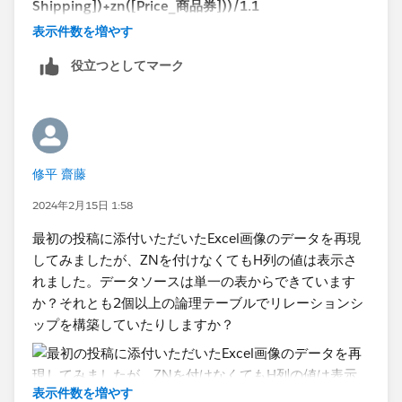
Shipping])+zn([Price_商品券]))/1.1
表示件数を増やす
あなたのデータを部分的に再現して以下のように確認し
役立つとしてマーク
ています。
修平 齋藤
2024年2月15日 1:58
Tableauで計算する際、NULLが含まれると結果がNULL
最初の投稿に添付いただいたExcel画像のデータを再現
になってしまいます。
してみましたが、ZNを付けなくてもH列の値は表示さ
ZN関数を使うとNULLを0に置き換えることができま
れました。データソースは単一の表からできています
す。
か？それとも2個以上の論理テーブルでリレーションシ
カラム毎にNULLを0に処理してから足すことで正しく
ップを構築していたりしますか？
計算できます。
<tableau ヘルプ>
表示件数を増やす