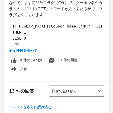
なので、まず商品券フラグ（C列）で、クーポン名のカ
ラムの「ギフト/GIFT」のワードが入っているかで、フ
ラグを立てています。​
IF REGEXP_MATCH([Coupon Name],'ギフト|GIFT')
THEN 1
ELSE 0
END
表示件数を増やす
その上で、price_商品券（G列）に商品券フラグ以外の
0 件のいいね!
13 件の回答
クーポンの場合、0にしています。
共有
Show menu
if [商品券フラグ]=1 then [Coupon Discount] els
​そして、最終的にprice_税抜き、商品券込み（H列）に
並び替え
13 件の回答
以下の数式で合計金額を出したのですが、、、
日付で並び替え
([Price Payment]+[Price Shipping]+[price_商
コメントをさらに読み込む...