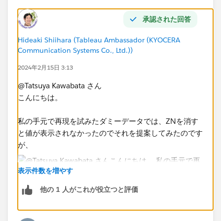
結果として、↓の画像のようになってしまいます。
何らかのクーポンを利用した人に関しては正しく計算さ
承認された回答
れるのですが、黄色いセルのところのようなクーポン類
を利用してない方に関しては、表示されなくなってしま
Hideaki Shiihara (Tableau Ambassador (KYOCERA
います。
Communication Systems Co., Ltd.))
2024年2月15日 3:13
私のイメージとしては、例えば5行目（​member ID：
11112）に関してはG列がnullであれば（28,800＋
@Tatsuya Kawabata さん
1,100）/1.1=27,181になると思うのですが、何故かな
こんにちは。
らずに要因が分からず困っております。
私の手元で再現を試みたダミーデータでは、ZNを消す
長文となってしまい申し訳ございませんが、ご教示の程
と値が表示されなかったのでそれを提案してみたのです
よろしくお願い致します。​
が、
表示件数を増やす
他の 1 人がこれが役立つと評価