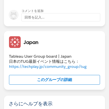
コメントを追加
回答を記入...
リレーションのキーになるフィールドを元にそれぞれの
Japan
計算段階で自動的に粒度を決定します。実際の動作とし
てはサブクエリ内で結合することでセカンダリ表の値が
重複しないように集計することになるケースが多いので
Tableau User Group board | Japan
すが、言葉でうまく伝えるのが難しいのですね...。SQL
日本のTUG最新イベント情報はこちら：
が読めるのであれば、上述の公式ヘルプリンク内にある
https://techplay.jp/community_group/tug
ようにパフォーマンスレコードからどのような処理（ク
エリ）が発行されているかを確認するほうが理解が早い
このグループの詳細
と思います。正直リレーションや表計算に関しては"習
うより慣れろ"的なところが大きいです。
ワークブック パフォーマンスの記録と分析 - Tableau
さらにヘルプを表示
今回の件に限って言えば、レコードレベルでセカンダリ