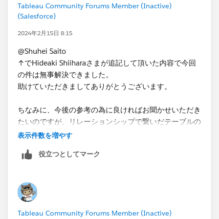
Tableau Community Forums Member (Inactive)
(元案は計算のあと合計する案で、今回のは合計してか
(Salesforce)
ら計算のため、計算過程が異なるので式の編集だけでは
エラーが残る可能性)
2024年2月15日 8:15
@Shuhei Saito
上記もダメでしたら、Saitoさんがおっしゃるようにあ
↑でHideaki Shiiharaさまが追記して頂いた内容で今回
なたの状況の再現が必要と思われます。
の件は無事解決できました。
助けていただきましてありがとうございます。
ちなみに、今後の参考の為に良ければお聞かせいただき
たいのですが、リレーションシップで繋いだテーブルの
場合、私のイメージだと大きな単一のテーブルになった
表示件数を増やす
状態と捉えているのですが、その辺りは考え方が違うの
役立つとしてマーク
でしょうか。
Tableau Community Forums Member (Inactive)