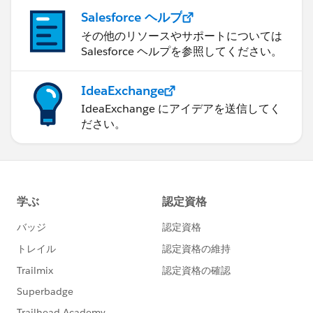
以降のcoupon_nameの判定などを行った時点ではその
Salesforce ヘルプ
サブクエリ内に該当するorder_idが無いのでZNが効か
その他のリソースやサポートについては
ない（ZNする対象がそもそも無い）状態になってお
Salesforce ヘルプを参照してください。
り、その後のメインのクエリでLEFT OUTER JOINする
と相手先がゼロではなくNullになっている（サブクエリ
IdeaExchange
に結合相手がいない）ためここから先の計算は全部Null
IdeaExchange にアイデアを送信してく
になっているのだろうと推測します。
ださい。
実際のクエリ内容もこの推測どおりだとすれば、既に解
決策としてご提示いただいているように集計レベルで、
つまりメインのSELECT文が走った後でZNを掛けること
により結合相手がおらずにNullとして集計された結果を
ゼロに書き換えることができますので、以降はNullでは
なくゼロを利用して計算を続けることができます。別の
方法としては、プライマリ基準でLOD式を組むことで先
行してサブクエリの相手先を明示的にNull以外にする方
法が考えられます（やっている処理は集計レベルでZN
を掛けるのと似たような感じですが、ビュー上では集計
値として扱われるのか非集計値として扱われるのかとい