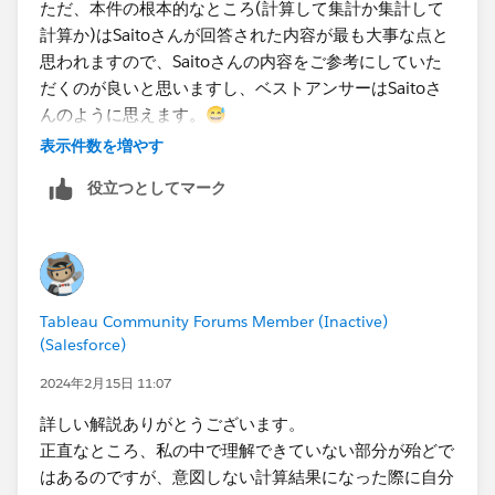
ただ、本件の根本的なところ(計算して集計か集計して
計算か)はSaitoさんが回答された内容が最も大事な点と
思われますので、Saitoさんの内容をご参考にしていた
だくのが良いと思いますし、ベストアンサーはSaitoさ
んのように思えます。😅
表示件数を増やす
Tableauは色々できて本当に便利なツールですが、Saito
役立つとしてマーク
さんがおっしゃるように”習うより慣れろ”的なところが
あり
使えば使うほど色々なことができるようになり楽しいで
す😊
コミュニティも勉強になることが多いので、ぜひ今後も
Tableau Community Forums Member (Inactive)
活用ください！
(Salesforce)
2024年2月15日 11:07
詳しい解説ありがとうございます。
正直なところ、私の中で理解できていない部分が殆どで
はあるのですが、意図しない計算結果になった際に自分