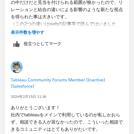
の中だけだと見当を付けられる範囲が狭かったので、リ
レーションと結合の違いによる影響のような新たな視点
を得られた事は大きいです。
（この2つの違いはwebの記事等で読んではいました
が、リレーションシップが上位互換ぐらいの認識でし
表示件数を増やす
た。）
役立つとしてマーク
色々とアドバイスいただきましてありがとうございまし
た。
また何か質問させて頂く事があるかもしれませんが、今
後ともよろしくお願い致します。
Tableau Community Forums Member (Inactive)
(Salesforce)
2024年2月15日 11:36
ありがとうございます！
社内でtableauをメインで利用しているのが私しかおら
ず、相談できる人が居なかったので、こういった相談で
きるコミュニティはとてもありがたいです。