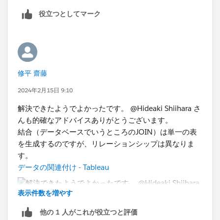
数値関数 - Tableau
役立つとしてマーク
※このやりとりであなたの問題が解決できましたら
ベス
トアンサーを選択
して頂けると幸いで
す。(他のユーザ
がこの問題を見たとき解決に導けるように)
修平 齋藤
2024年2月15日 9:10
解決できたようでよかったです。 @Hideaki Shiihara さ
んも的確なアドバイスありがとうございます。
結合（データベースでいうところのJOIN）は単一の表
を生成するのですが、リレーションシップは異なりま
す。
データの関連付け - Tableau
表示件数を増やす
他の 1 人がこれが役立つと評価