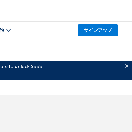
他
サインアップ
ore to unlock $999