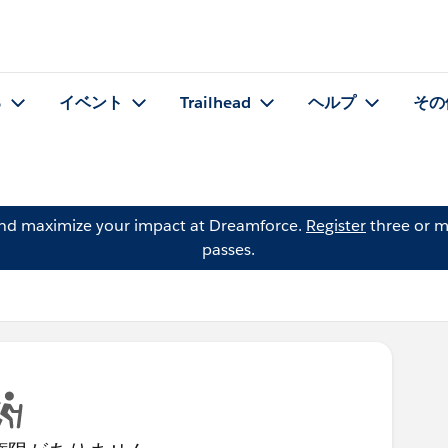
る
イベント
Trailhead
ヘルプ
その
and maximize your impact at Dreamforce.
Register
three or m
passes.