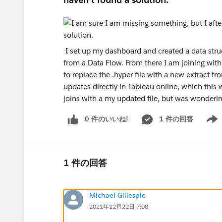
I set up my dashboard and created a data struct
from a Data Flow. From there I am joining with 
to replace the .hyper file with a new extract f
updates directly in Tableau online, which this
joins with a my updated file, but was wonderi
0 件のいいね!
1 件の回答
Show 
1 件の回答
Michael Gillespie
2021年12月22日 7:08