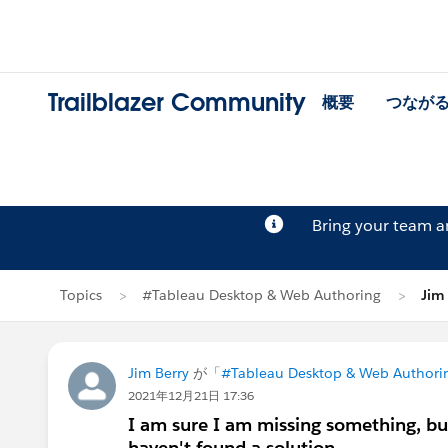
Trailblazer Community
概要
つなが
Bring your team 
Topics
#Tableau Desktop & Web Authoring
Jim
Jim Berry
が「
#Tableau Desktop & Web Authori
2021年12月21日 17:36
I am sure I am missing something, but
haven't found a solution.