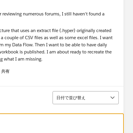
ure that uses an extract file (.hyper) originally created
a couple of CSV files as well as some excel files. I want
rom my Data Flow. Then I want to be able to have daily
 workbook is published. I am about ready to recreate the
ng what I am missing.
共有
menu
並び替え
日付で並び替え