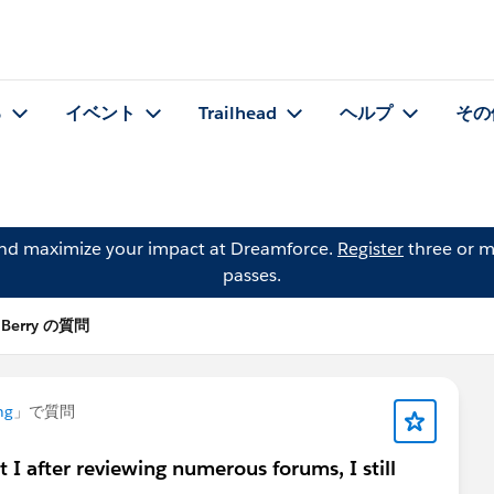
る
イベント
Trailhead
ヘルプ
その
and maximize your impact at Dreamforce.
Register
three or m
passes.
 Berry の質問
ng
」で質問
 I after reviewing numerous forums, I still