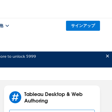
他
サインアップ
ore to unlock $999
Tableau Desktop & Web
Authoring