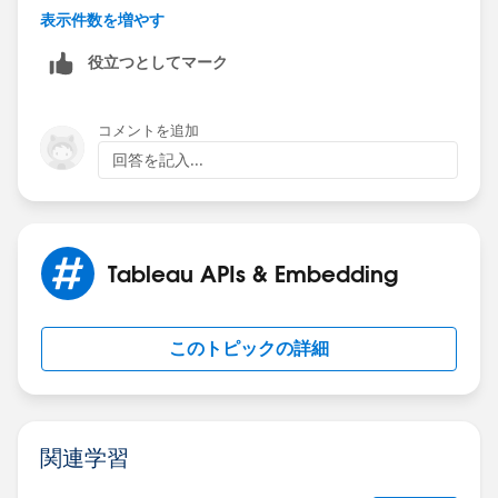
https://www.quickprogrammingtips.com/azure/how-
表示件数を増やす
to-upload-files-to-azure-storage-blobs-using-
役立つとしてマーク
python.html
If this post resolves the question, would you be so
コメントを追加
kind to "Select as Best"?. This will help other users find
回答を記入...
the same answer/resolution and help community keep
track of answered questions. Thank you.
Regards,
Tableau APIs & Embedding
Diego Martinez
Tableau Visionary and Forums Ambassador
このトピックの詳細
関連学習