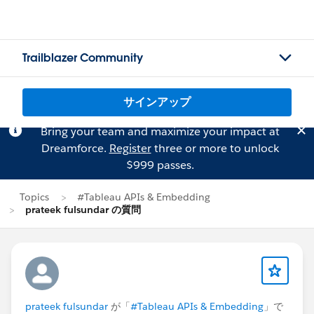
Trailblazer Community
サインアップ
Bring your team and maximize your impact at
Dreamforce.
Register
three or more to unlock
$999 passes.
Topics
#Tableau APIs & Embedding
prateek fulsundar の質問
prateek fulsundar
が「
#Tableau APIs & Embedding
」で