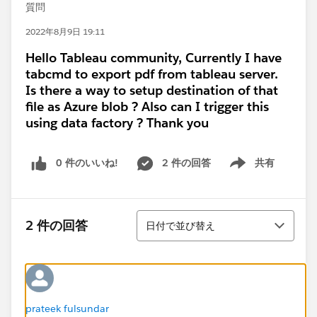
質問
2022年8月9日 19:11
Hello Tableau community, Currently I have
tabcmd to export pdf from tableau server.
Is there a way to setup destination of that
file as Azure blob ? Also can I trigger this
using data factory ? Thank you
0 件のいいね!
2 件の回答
共有
Show menu
並び替え
2 件の回答
日付で並び替え
prateek fulsundar