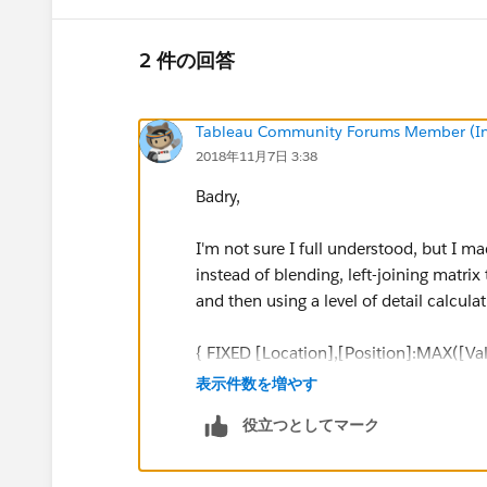
2 件の回答
Tableau Community Forums Member (Inac
2018年11月7日 3:38
Badry,
I'm not sure I full understood, but I m
instead of blending, left-joining matri
and then using a level of detail calculat
{ FIXED [Location],[Position]:MAX([Va
表示件数を増やす
Please see workbook v18.3 attached in
役立つとしてマーク
Comparing Employees total to matrix b