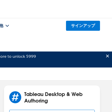
他
サインアップ
ore to unlock $999
Tableau Desktop & Web
Authoring