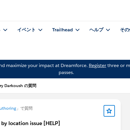
る
イベント
Trailhead
ヘルプ
その
and maximize your impact at Dreamforce.
Register
three or m
passes.
ry Darkoush の質問
uthoring
」で質問
by location issue [HELP]