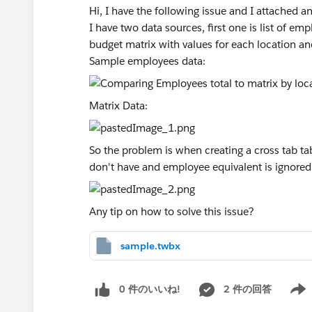
Hi, I have the following issue and I attached 
I have two data sources, first one is list of e
budget matrix with values for each location an
Sample employees data:
Matrix Data:
So the problem is when creating a cross tab t
don't have and employee equivalent is ignored
Any tip on how to solve this issue?
sample.twbx
0 件のいいね!
2 件の回答
Show 