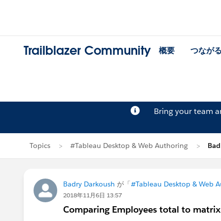
Trailblazer Community
概要
つなが
Bring your team 
Topics
#Tableau Desktop & Web Authoring
Bad
Badry Darkoush
が「
#Tableau Desktop & Web A
2018年11月6日 13:57
Comparing Employees total to matrix 