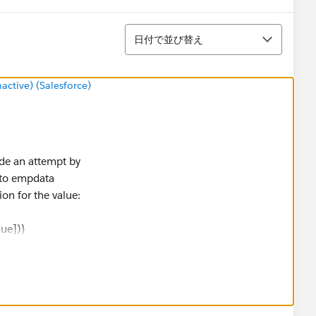
並び替え
日付で並び替え
tive) (Salesforce)
ade an attempt by
x to empdata
ion for the value:
lue])}
 the Forum Thread:
y location issue [HELP]