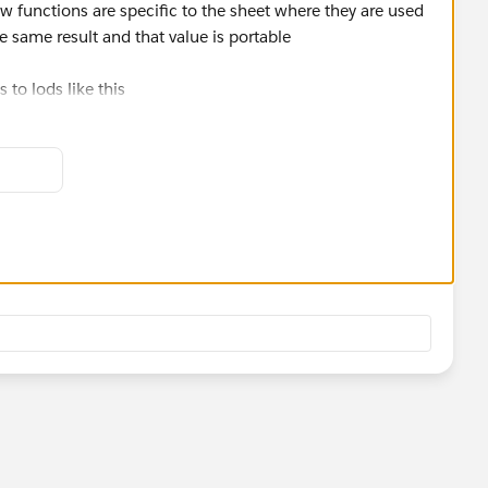
w functions are specific to the sheet where they are used
 same result and that value is portable
 to lods like this
u want" but are not aggregates in themselves and can be
 profit]))}