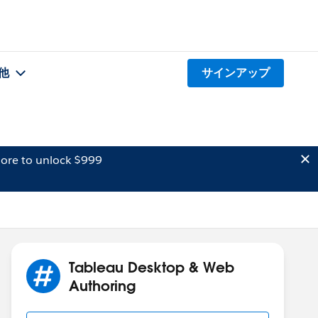
他
サインアップ
ore to unlock $999
Tableau Desktop & Web
Authoring