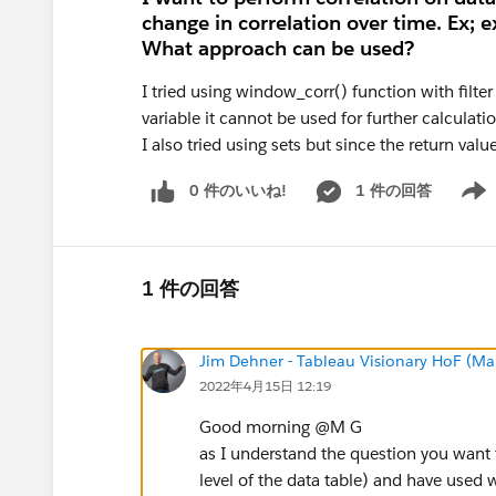
change in correlation over time. Ex; e
What approach can be used?
I tried using window_corr() function with filter
variable it cannot be used for further calculatio
I also tried using sets but since the return valu
0 件のいいね!
1 件の回答
Show 
1 件の回答
Jim Dehner - Tableau Visionary HoF (Mar
2022年4月15日 12:19
Good morning @M G​
as I understand the question you want t
level of the data table) and have used 