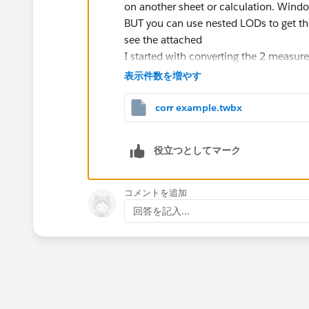
on another sheet or calculation. Windo
BUT you can use nested LODs to get the
see the attached
I started with converting the 2 measures
{ FIXED [Sub-Category]:sum([Profit])}
表示件数を増やす
and
{ FIXED [Sub-Category]:sum([Sales])}
corr example.twbx
the loss returns the "summary level yo
役立つとしてマーク
used in this
{ FIXED : CORR( zn([lod sales]),zn([lod
コメントを追加
回答を記入...
see the red tabs