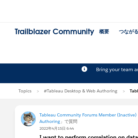
Trailblazer Community
概要
つなが
Bring your team 
Topics
#Tableau Desktop & Web Authoring
Tab
Tableau Community Forums Member (Inactive) (
Authoring
」で質問
2022年4月15日 6:44
I want to perform correlation on data 