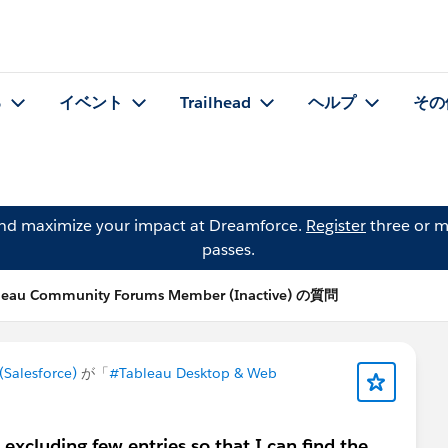
る
イベント
Trailhead
ヘルプ
その
and maximize your impact at Dreamforce.
Register
three or m
passes.
leau Community Forums Member (Inactive) の質問
Salesforce)
が「
#Tableau Desktop & Web
excluding few entries so that I can find the