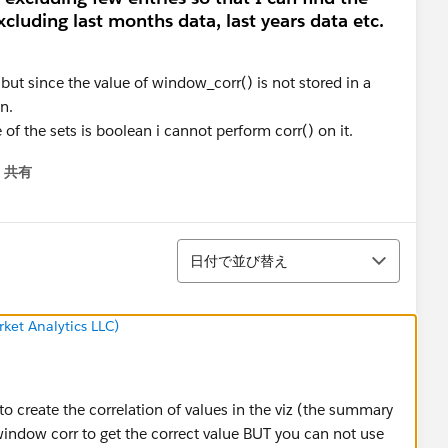
xcluding last months data, last years data etc.
 but since the value of window_corr() is not stored in a
n.
e of the sets is boolean i cannot perform corr() on it.
共有
menu
並び替え
日付で並び替え
ket Analytics LLC)
o create the correlation of values in the viz (the summary
window corr to get the correct value BUT you can not use