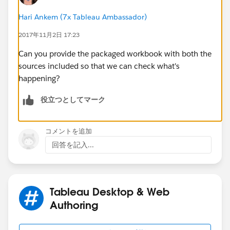
Hari Ankem (7x Tableau Ambassador)
2017年11月2日 17:23
Can you provide the packaged workbook with both the
sources included so that we can check what's
happening?
役立つとしてマーク
コメントを追加
回答を記入...
Tableau Desktop & Web
Authoring