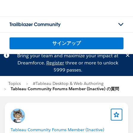
Trailblazer Community
サインアップ
Bring your team and maximize your impact at
Dreamforce.
Register
three or more to unlock
$999 passes.
Topics
#Tableau Desktop & Web Authoring
Tableau Community Forums Member (Inactive) の質問
Tableau Community Forums Member (Inactive)