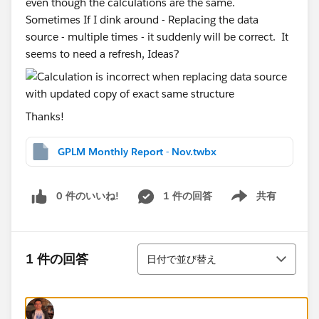
even though the calculations are the same.
Sometimes If I dink around - Replacing the data
source - multiple times - it suddenly will be correct. It
seems to need a refresh, Ideas?
Thanks!
GPLM Monthly Report - Nov.twbx
0 件のいいね!
1 件の回答
共有
Show menu
並び替え
1 件の回答
日付で並び替え